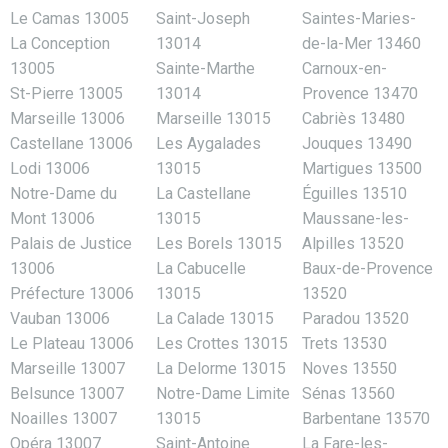
Le Camas 13005
Saint-Joseph
Saintes-Maries-
La Conception
13014
de-la-Mer 13460
13005
Sainte-Marthe
Carnoux-en-
St-Pierre 13005
13014
Provence 13470
Marseille 13006
Marseille 13015
Cabriès 13480
Castellane 13006
Les Aygalades
Jouques 13490
Lodi 13006
13015
Martigues 13500
Notre-Dame du
La Castellane
Éguilles 13510
Mont 13006
13015
Maussane-les-
Palais de Justice
Les Borels 13015
Alpilles 13520
13006
La Cabucelle
Baux-de-Provence
Préfecture 13006
13015
13520
Vauban 13006
La Calade 13015
Paradou 13520
Le Plateau 13006
Les Crottes 13015
Trets 13530
Marseille 13007
La Delorme 13015
Noves 13550
Belsunce 13007
Notre-Dame Limite
Sénas 13560
Noailles 13007
13015
Barbentane 13570
Opéra 13007
Saint-Antoine
La Fare-les-