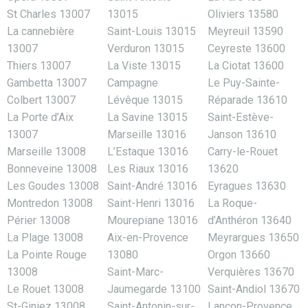
St Charles 13007
13015
Oliviers 13580
La cannebière
Saint-Louis 13015
Meyreuil 13590
13007
Verduron 13015
Ceyreste 13600
Thiers 13007
La Viste 13015
La Ciotat 13600
Gambetta 13007
Campagne
Le Puy-Sainte-
Colbert 13007
Lévêque 13015
Réparade 13610
La Porte d’Aix
La Savine 13015
Saint-Estève-
13007
Marseille 13016
Janson 13610
Marseille 13008
L’Estaque 13016
Carry-le-Rouet
Bonneveine 13008
Les Riaux 13016
13620
Les Goudes 13008
Saint-André 13016
Eyragues 13630
Montredon 13008
Saint-Henri 13016
La Roque-
Périer 13008
Mourepiane 13016
d’Anthéron 13640
La Plage 13008
Aix-en-Provence
Meyrargues 13650
La Pointe Rouge
13080
Orgon 13660
13008
Saint-Marc-
Verquières 13670
Le Rouet 13008
Jaumegarde 13100
Saint-Andiol 13670
St-Giniez 13008
Saint-Antonin-sur-
Lançon-Provence