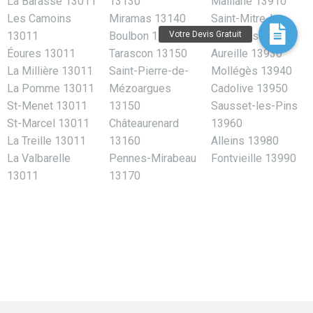
La Barasse 13011
13130
Maillane 13910
Les Camoins
Miramas 13140
Saint-Mitre-les-
13011
Boulbon 13150
Remparts 13920
Éoures 13011
Tarascon 13150
Aureille 13930
La Millière 13011
Saint-Pierre-de-
Mollégès 13940
La Pomme 13011
Mézoargues
Cadolive 13950
St-Menet 13011
13150
Sausset-les-Pins
St-Marcel 13011
Châteaurenard
13960
La Treille 13011
13160
Alleins 13980
La Valbarelle
Pennes-Mirabeau
Fontvieille 13990
13011
13170