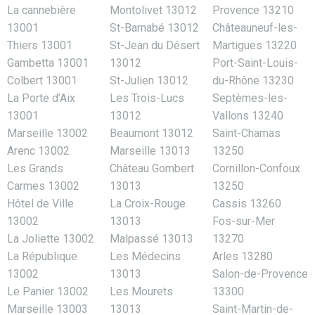
La cannebière
Montolivet 13012
Provence 13210
13001
St-Barnabé 13012
Châteauneuf-les-
Thiers 13001
St-Jean du Désert
Martigues 13220
Gambetta 13001
13012
Port-Saint-Louis-
Colbert 13001
St-Julien 13012
du-Rhône 13230
La Porte d’Aix
Les Trois-Lucs
Septèmes-les-
13001
13012
Vallons 13240
Marseille 13002
Beaumont 13012
Saint-Chamas
Arenc 13002
Marseille 13013
13250
Les Grands
Château Gombert
Cornillon-Confoux
Carmes 13002
13013
13250
Hôtel de Ville
La Croix-Rouge
Cassis 13260
13002
13013
Fos-sur-Mer
La Joliette 13002
Malpassé 13013
13270
La République
Les Médecins
Arles 13280
13002
13013
Salon-de-Provence
Le Panier 13002
Les Mourets
13300
Marseille 13003
13013
Saint-Martin-de-