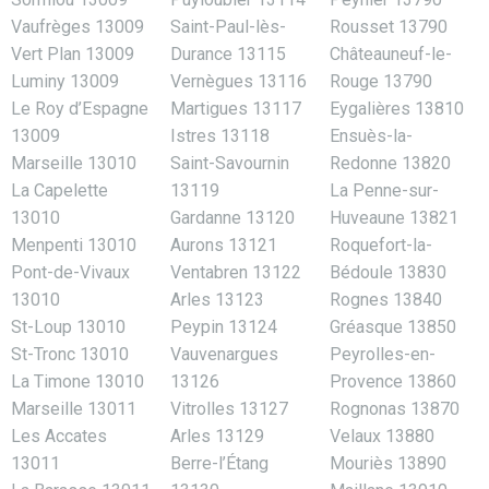
Vaufrèges 13009
Saint-Paul-lès-
Rousset 13790
Vert Plan 13009
Durance 13115
Châteauneuf-le-
Luminy 13009
Vernègues 13116
Rouge 13790
Le Roy d’Espagne
Martigues 13117
Eygalières 13810
13009
Istres 13118
Ensuès-la-
Marseille 13010
Saint-Savournin
Redonne 13820
La Capelette
13119
La Penne-sur-
13010
Gardanne 13120
Huveaune 13821
Menpenti 13010
Aurons 13121
Roquefort-la-
Pont-de-Vivaux
Ventabren 13122
Bédoule 13830
13010
Arles 13123
Rognes 13840
St-Loup 13010
Peypin 13124
Gréasque 13850
St-Tronc 13010
Vauvenargues
Peyrolles-en-
La Timone 13010
13126
Provence 13860
Marseille 13011
Vitrolles 13127
Rognonas 13870
Les Accates
Arles 13129
Velaux 13880
13011
Berre-l’Étang
Mouriès 13890