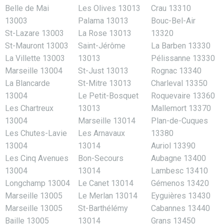
Belle de Mai
Les Olives 13013
Crau 13310
13003
Palama 13013
Bouc-Bel-Air
St-Lazare 13003
La Rose 13013
13320
St-Mauront 13003
Saint-Jérôme
La Barben 13330
La Villette 13003
13013
Pélissanne 13330
Marseille 13004
St-Just 13013
Rognac 13340
La Blancarde
St-Mitre 13013
Charleval 13350
13004
Le Petit-Bosquet
Roquevaire 13360
Les Chartreux
13013
Mallemort 13370
13004
Marseille 13014
Plan-de-Cuques
Les Chutes-Lavie
Les Arnavaux
13380
13004
13014
Auriol 13390
Les Cinq Avenues
Bon-Secours
Aubagne 13400
13004
13014
Lambesc 13410
Longchamp 13004
Le Canet 13014
Gémenos 13420
Marseille 13005
Le Merlan 13014
Eyguières 13430
Marseille 13005
St-Barthélémy
Cabannes 13440
Baille 13005
13014
Grans 13450