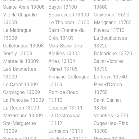
Sainte-Anne 13008
Bayon 13100
13680
Vieille Chapelle
Beaurecueil 13100
Graveson 13690
13008
Le Tholonet 13100
Marignane 13700
La Madrague
Saint-Étienne-du-
Fuveau 13710
13008
Grès 13103
La Bouilladisse
Callelongue 13008
Mas-Blanc-des-
13720
Borély 13008
Alpilles 13103
Belcodène 13720
Marseille 13009
Arles 13104
Saint-Victoret
Les Baumettes
Mimet 13105
13730
13009
Simiane-Collongue
Le Rove 13740
Le Cabot 13009
13109
Plan-d’Orgon
Carpiagne 13009
Port-de-Bouc
13750
La Panouse 13009
13110
Saint-Cannat
Le Redon 13009
Coudoux 13111
13760
Mazargues 13009
La Destrousse
Venelles 13770
Ste-Marguerite
13112
Cuges-les-Pins
13009
Lamanon 13113
13780
Sormiou 13009
Puyloubier 13114
Peynier 13790