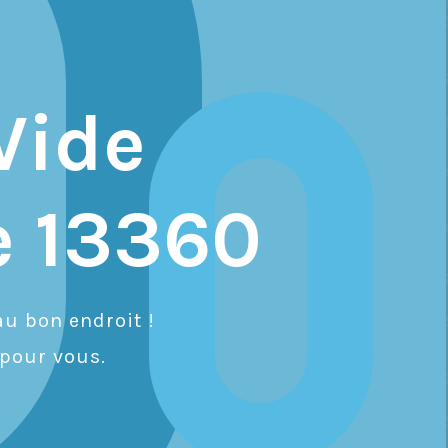
Vide
e 13360
u bon endroit !
pour vous.