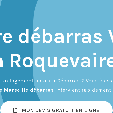
re débarras 
 Roquevair
r un logement pour un Débarras ? Vous êtes a
de
Marseille débarras
intervient rapidement 
MON DEVIS GRATUIT EN LIGNE