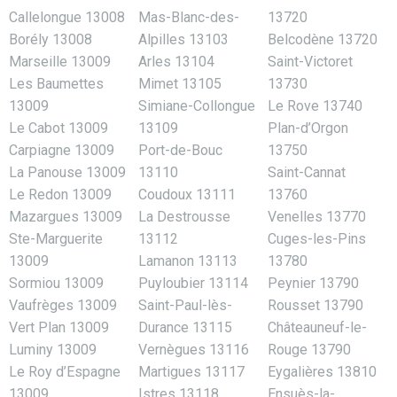
Callelongue 13008
Mas-Blanc-des-
13720
Borély 13008
Alpilles 13103
Belcodène 13720
Marseille 13009
Arles 13104
Saint-Victoret
Les Baumettes
Mimet 13105
13730
13009
Simiane-Collongue
Le Rove 13740
Le Cabot 13009
13109
Plan-d’Orgon
Carpiagne 13009
Port-de-Bouc
13750
La Panouse 13009
13110
Saint-Cannat
Le Redon 13009
Coudoux 13111
13760
Mazargues 13009
La Destrousse
Venelles 13770
Ste-Marguerite
13112
Cuges-les-Pins
13009
Lamanon 13113
13780
Sormiou 13009
Puyloubier 13114
Peynier 13790
Vaufrèges 13009
Saint-Paul-lès-
Rousset 13790
Vert Plan 13009
Durance 13115
Châteauneuf-le-
Luminy 13009
Vernègues 13116
Rouge 13790
Le Roy d’Espagne
Martigues 13117
Eygalières 13810
13009
Istres 13118
Ensuès-la-