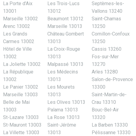
La Porte d’Aix
Les Trois-Lucs
Septèmes-les-
13001
13012
Vallons 13240
Marseille 13002
Beaumont 13012
Saint-Chamas
Arenc 13002
Marseille 13013
13250
Les Grands
Château Gombert
Cornillon-Confoux
Carmes 13002
13013
13250
Hôtel de Ville
La Croix-Rouge
Cassis 13260
13002
13013
Fos-sur-Mer
La Joliette 13002
Malpassé 13013
13270
La République
Les Médecins
Arles 13280
13002
13013
Salon-de-Provence
Le Panier 13002
Les Mourets
13300
Marseille 13003
13013
Saint-Martin-de-
Belle de Mai
Les Olives 13013
Crau 13310
13003
Palama 13013
Bouc-Bel-Air
St-Lazare 13003
La Rose 13013
13320
St-Mauront 13003
Saint-Jérôme
La Barben 13330
La Villette 13003
13013
Pélissanne 13330