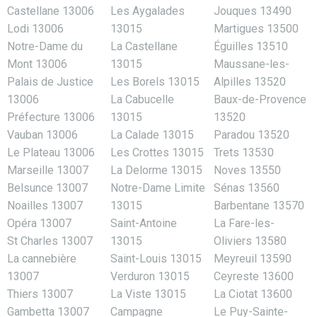
Castellane 13006
Les Aygalades
Jouques 13490
Lodi 13006
13015
Martigues 13500
Notre-Dame du
La Castellane
Éguilles 13510
Mont 13006
13015
Maussane-les-
Palais de Justice
Les Borels 13015
Alpilles 13520
13006
La Cabucelle
Baux-de-Provence
Préfecture 13006
13015
13520
Vauban 13006
La Calade 13015
Paradou 13520
Le Plateau 13006
Les Crottes 13015
Trets 13530
Marseille 13007
La Delorme 13015
Noves 13550
Belsunce 13007
Notre-Dame Limite
Sénas 13560
Noailles 13007
13015
Barbentane 13570
Opéra 13007
Saint-Antoine
La Fare-les-
St Charles 13007
13015
Oliviers 13580
La cannebière
Saint-Louis 13015
Meyreuil 13590
13007
Verduron 13015
Ceyreste 13600
Thiers 13007
La Viste 13015
La Ciotat 13600
Gambetta 13007
Campagne
Le Puy-Sainte-