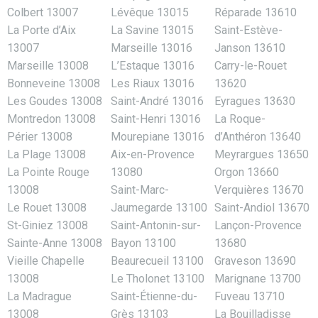
Colbert 13007
Lévêque 13015
Réparade 13610
La Porte d’Aix
La Savine 13015
Saint-Estève-
13007
Marseille 13016
Janson 13610
Marseille 13008
L’Estaque 13016
Carry-le-Rouet
Bonneveine 13008
Les Riaux 13016
13620
Les Goudes 13008
Saint-André 13016
Eyragues 13630
Montredon 13008
Saint-Henri 13016
La Roque-
Périer 13008
Mourepiane 13016
d’Anthéron 13640
La Plage 13008
Aix-en-Provence
Meyrargues 13650
La Pointe Rouge
13080
Orgon 13660
13008
Saint-Marc-
Verquières 13670
Le Rouet 13008
Jaumegarde 13100
Saint-Andiol 13670
St-Giniez 13008
Saint-Antonin-sur-
Lançon-Provence
Sainte-Anne 13008
Bayon 13100
13680
Vieille Chapelle
Beaurecueil 13100
Graveson 13690
13008
Le Tholonet 13100
Marignane 13700
La Madrague
Saint-Étienne-du-
Fuveau 13710
13008
Grès 13103
La Bouilladisse