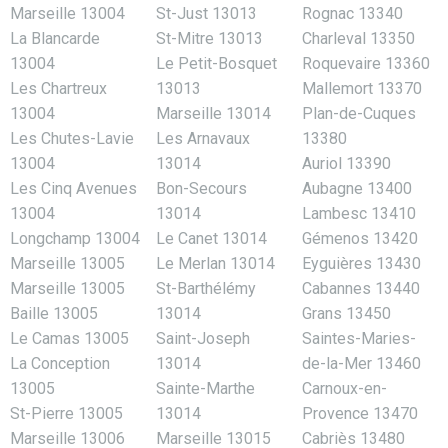
Marseille 13004
St-Just 13013
Rognac 13340
La Blancarde
St-Mitre 13013
Charleval 13350
13004
Le Petit-Bosquet
Roquevaire 13360
Les Chartreux
13013
Mallemort 13370
13004
Marseille 13014
Plan-de-Cuques
Les Chutes-Lavie
Les Arnavaux
13380
13004
13014
Auriol 13390
Les Cinq Avenues
Bon-Secours
Aubagne 13400
13004
13014
Lambesc 13410
Longchamp 13004
Le Canet 13014
Gémenos 13420
Marseille 13005
Le Merlan 13014
Eyguières 13430
Marseille 13005
St-Barthélémy
Cabannes 13440
Baille 13005
13014
Grans 13450
Le Camas 13005
Saint-Joseph
Saintes-Maries-
La Conception
13014
de-la-Mer 13460
13005
Sainte-Marthe
Carnoux-en-
St-Pierre 13005
13014
Provence 13470
Marseille 13006
Marseille 13015
Cabriès 13480