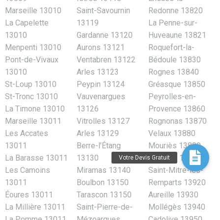
Marseille 13010
Saint-Savournin
Redonne 13820
La Capelette
13119
La Penne-sur-
13010
Gardanne 13120
Huveaune 13821
Menpenti 13010
Aurons 13121
Roquefort-la-
Pont-de-Vivaux
Ventabren 13122
Bédoule 13830
13010
Arles 13123
Rognes 13840
St-Loup 13010
Peypin 13124
Gréasque 13850
St-Tronc 13010
Vauvenargues
Peyrolles-en-
La Timone 13010
13126
Provence 13860
Marseille 13011
Vitrolles 13127
Rognonas 13870
Les Accates
Arles 13129
Velaux 13880
13011
Berre-l’Étang
Mouriès 13890
La Barasse 13011
13130
Maillane 13910
Les Camoins
Miramas 13140
Saint-Mitre-les-
13011
Boulbon 13150
Remparts 13920
Éoures 13011
Tarascon 13150
Aureille 13930
La Millière 13011
Saint-Pierre-de-
Mollégès 13940
La Pomme 13011
Mézoargues
Cadolive 13950