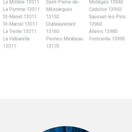
La Millière 13011
Saint-Pierre-de-
Mollégès 13940
La Pomme 13011
Mézoargues
Cadolive 13950
St-Menet 13011
13150
Sausset-les-Pins
St-Marcel 13011
Châteaurenard
13960
La Treille 13011
13160
Alleins 13980
La Valbarelle
Pennes-Mirabeau
Fontvieille 13990
13011
13170