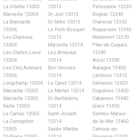
La Villette 13003
13013
Pélissanne 13330
Marseille 13004
St-Just 13013
Rognac 13340
La Blancarde
St-Mitre 13013
Charleval 13350
13004
Le Petit-Bosquet
Roquevaire 13360
Les Chartreux
13013
Mallemort 13370
13004
Marseille 13014
Plan-de-Cuques
Les Chutes-Lavie
Les Arnavaux
13380
13004
13014
Auriol 13390
Les Cinq Avenues
Bon-Secours
Aubagne 13400
13004
13014
Lambesc 13410
Longchamp 13004
Le Canet 13014
Gémenos 13420
Marseille 13005
Le Merlan 13014
Eyguières 13430
Marseille 13005
St-Barthélémy
Cabannes 13440
Baille 13005
13014
Grans 13450
Le Camas 13005
Saint-Joseph
Saintes-Maries-
La Conception
13014
de-la-Mer 13460
13005
Sainte-Marthe
Carnoux-en-
St-Pierre 13005
13014
Provence 13470