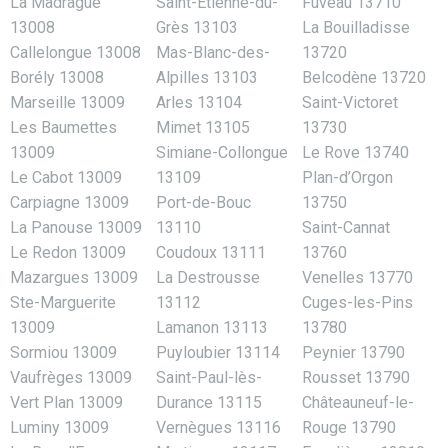
La Madrague
Saint-Étienne-du-
Fuveau 13710
13008
Grès 13103
La Bouilladisse
Callelongue 13008
Mas-Blanc-des-
13720
Borély 13008
Alpilles 13103
Belcodène 13720
Marseille 13009
Arles 13104
Saint-Victoret
Les Baumettes
Mimet 13105
13730
13009
Simiane-Collongue
Le Rove 13740
Le Cabot 13009
13109
Plan-d’Orgon
Carpiagne 13009
Port-de-Bouc
13750
La Panouse 13009
13110
Saint-Cannat
Le Redon 13009
Coudoux 13111
13760
Mazargues 13009
La Destrousse
Venelles 13770
Ste-Marguerite
13112
Cuges-les-Pins
13009
Lamanon 13113
13780
Sormiou 13009
Puyloubier 13114
Peynier 13790
Vaufrèges 13009
Saint-Paul-lès-
Rousset 13790
Vert Plan 13009
Durance 13115
Châteauneuf-le-
Luminy 13009
Vernègues 13116
Rouge 13790