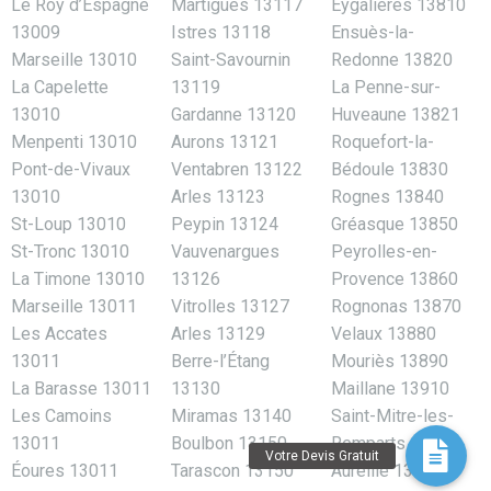
Le Roy d’Espagne
Martigues 13117
Eygalières 13810
13009
Istres 13118
Ensuès-la-
Marseille 13010
Saint-Savournin
Redonne 13820
La Capelette
13119
La Penne-sur-
13010
Gardanne 13120
Huveaune 13821
Menpenti 13010
Aurons 13121
Roquefort-la-
Pont-de-Vivaux
Ventabren 13122
Bédoule 13830
13010
Arles 13123
Rognes 13840
St-Loup 13010
Peypin 13124
Gréasque 13850
St-Tronc 13010
Vauvenargues
Peyrolles-en-
La Timone 13010
13126
Provence 13860
Marseille 13011
Vitrolles 13127
Rognonas 13870
Les Accates
Arles 13129
Velaux 13880
13011
Berre-l’Étang
Mouriès 13890
La Barasse 13011
13130
Maillane 13910
Les Camoins
Miramas 13140
Saint-Mitre-les-
13011
Boulbon 13150
Remparts 13920
Éoures 13011
Tarascon 13150
Aureille 13930