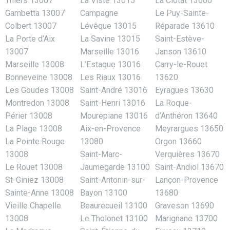
Thiers 13007
La Viste 13015
La Ciotat 13600
Gambetta 13007
Campagne
Le Puy-Sainte-
Colbert 13007
Lévêque 13015
Réparade 13610
La Porte d’Aix
La Savine 13015
Saint-Estève-
13007
Marseille 13016
Janson 13610
Marseille 13008
L’Estaque 13016
Carry-le-Rouet
Bonneveine 13008
Les Riaux 13016
13620
Les Goudes 13008
Saint-André 13016
Eyragues 13630
Montredon 13008
Saint-Henri 13016
La Roque-
Périer 13008
Mourepiane 13016
d’Anthéron 13640
La Plage 13008
Aix-en-Provence
Meyrargues 13650
La Pointe Rouge
13080
Orgon 13660
13008
Saint-Marc-
Verquières 13670
Le Rouet 13008
Jaumegarde 13100
Saint-Andiol 13670
St-Giniez 13008
Saint-Antonin-sur-
Lançon-Provence
Sainte-Anne 13008
Bayon 13100
13680
Vieille Chapelle
Beaurecueil 13100
Graveson 13690
13008
Le Tholonet 13100
Marignane 13700