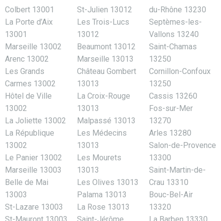
Colbert 13001
St-Julien 13012
du-Rhône 13230
La Porte d’Aix
Les Trois-Lucs
Septèmes-les-
13001
13012
Vallons 13240
Marseille 13002
Beaumont 13012
Saint-Chamas
Arenc 13002
Marseille 13013
13250
Les Grands
Château Gombert
Cornillon-Confoux
Carmes 13002
13013
13250
Hôtel de Ville
La Croix-Rouge
Cassis 13260
13002
13013
Fos-sur-Mer
La Joliette 13002
Malpassé 13013
13270
La République
Les Médecins
Arles 13280
13002
13013
Salon-de-Provence
Le Panier 13002
Les Mourets
13300
Marseille 13003
13013
Saint-Martin-de-
Belle de Mai
Les Olives 13013
Crau 13310
13003
Palama 13013
Bouc-Bel-Air
St-Lazare 13003
La Rose 13013
13320
St-Mauront 13003
Saint-Jérôme
La Barben 13330