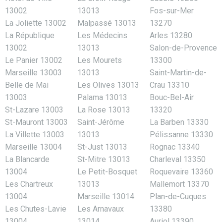
13002
13013
Fos-sur-Mer
La Joliette 13002
Malpassé 13013
13270
La République
Les Médecins
Arles 13280
13002
13013
Salon-de-Provence
Le Panier 13002
Les Mourets
13300
Marseille 13003
13013
Saint-Martin-de-
Belle de Mai
Les Olives 13013
Crau 13310
13003
Palama 13013
Bouc-Bel-Air
St-Lazare 13003
La Rose 13013
13320
St-Mauront 13003
Saint-Jérôme
La Barben 13330
La Villette 13003
13013
Pélissanne 13330
Marseille 13004
St-Just 13013
Rognac 13340
La Blancarde
St-Mitre 13013
Charleval 13350
13004
Le Petit-Bosquet
Roquevaire 13360
Les Chartreux
13013
Mallemort 13370
13004
Marseille 13014
Plan-de-Cuques
Les Chutes-Lavie
Les Arnavaux
13380
13004
13014
Auriol 13390