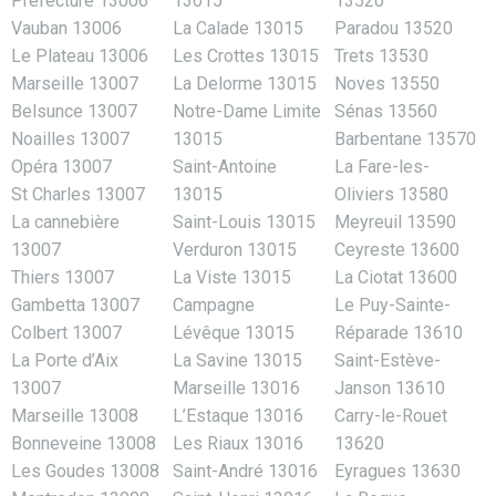
Préfecture 13006
13015
13520
Vauban 13006
La Calade 13015
Paradou 13520
Le Plateau 13006
Les Crottes 13015
Trets 13530
Marseille 13007
La Delorme 13015
Noves 13550
Belsunce 13007
Notre-Dame Limite
Sénas 13560
Noailles 13007
13015
Barbentane 13570
Opéra 13007
Saint-Antoine
La Fare-les-
St Charles 13007
13015
Oliviers 13580
La cannebière
Saint-Louis 13015
Meyreuil 13590
13007
Verduron 13015
Ceyreste 13600
Thiers 13007
La Viste 13015
La Ciotat 13600
Gambetta 13007
Campagne
Le Puy-Sainte-
Colbert 13007
Lévêque 13015
Réparade 13610
La Porte d’Aix
La Savine 13015
Saint-Estève-
13007
Marseille 13016
Janson 13610
Marseille 13008
L’Estaque 13016
Carry-le-Rouet
Bonneveine 13008
Les Riaux 13016
13620
Les Goudes 13008
Saint-André 13016
Eyragues 13630