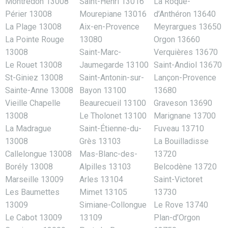
Montredon 13008
Saint-Henri 13016
La Roque-
Périer 13008
Mourepiane 13016
d’Anthéron 13640
La Plage 13008
Aix-en-Provence
Meyrargues 13650
La Pointe Rouge
13080
Orgon 13660
13008
Saint-Marc-
Verquières 13670
Le Rouet 13008
Jaumegarde 13100
Saint-Andiol 13670
St-Giniez 13008
Saint-Antonin-sur-
Lançon-Provence
Sainte-Anne 13008
Bayon 13100
13680
Vieille Chapelle
Beaurecueil 13100
Graveson 13690
13008
Le Tholonet 13100
Marignane 13700
La Madrague
Saint-Étienne-du-
Fuveau 13710
13008
Grès 13103
La Bouilladisse
Callelongue 13008
Mas-Blanc-des-
13720
Borély 13008
Alpilles 13103
Belcodène 13720
Marseille 13009
Arles 13104
Saint-Victoret
Les Baumettes
Mimet 13105
13730
13009
Simiane-Collongue
Le Rove 13740
Le Cabot 13009
13109
Plan-d’Orgon