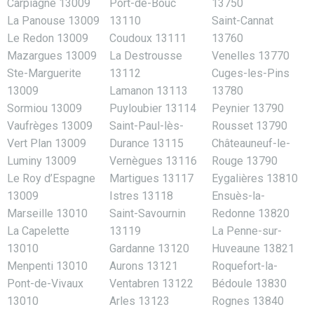
Carpiagne 13009
Port-de-Bouc
13750
La Panouse 13009
13110
Saint-Cannat
Le Redon 13009
Coudoux 13111
13760
Mazargues 13009
La Destrousse
Venelles 13770
Ste-Marguerite
13112
Cuges-les-Pins
13009
Lamanon 13113
13780
Sormiou 13009
Puyloubier 13114
Peynier 13790
Vaufrèges 13009
Saint-Paul-lès-
Rousset 13790
Vert Plan 13009
Durance 13115
Châteauneuf-le-
Luminy 13009
Vernègues 13116
Rouge 13790
Le Roy d’Espagne
Martigues 13117
Eygalières 13810
13009
Istres 13118
Ensuès-la-
Marseille 13010
Saint-Savournin
Redonne 13820
La Capelette
13119
La Penne-sur-
13010
Gardanne 13120
Huveaune 13821
Menpenti 13010
Aurons 13121
Roquefort-la-
Pont-de-Vivaux
Ventabren 13122
Bédoule 13830
13010
Arles 13123
Rognes 13840