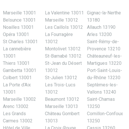
Marseille 13001
La Valentine 13011
Gignac-la-Nerthe
Belsunce 13001
Marseille 13012
13180
Noailles 13001
Les Caillols 13012
Allauch 13190
Opéra 13001
La Fourragère
Arles 13200
St Charles 13001
13012
Saint-Rémy-de-
La cannebière
Montolivet 13012
Provence 13210
13001
St-Barnabé 13012
Châteauneuf-les-
Thiers 13001
St-Jean du Désert
Martigues 13220
Gambetta 13001
13012
Port-Saint-Louis-
Colbert 13001
St-Julien 13012
du-Rhône 13230
La Porte d’Aix
Les Trois-Lucs
Septèmes-les-
13001
13012
Vallons 13240
Marseille 13002
Beaumont 13012
Saint-Chamas
Arenc 13002
Marseille 13013
13250
Les Grands
Château Gombert
Cornillon-Confoux
Carmes 13002
13013
13250
Hôtel de Ville
La Croix-Rouge
Cassis 13260