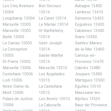
Les Cinq Avenues
Bon-Secours
Aubagne 13400
13004
13014
Lambesc 13410
Longchamp 13004
Le Canet 13014
Gémenos 13420
Marseille 13005
Le Merlan 13014
Eyguières 13430
Marseille 13005
St-Barthélémy
Cabannes 13440
Baille 13005
13014
Grans 13450
Le Camas 13005
Saint-Joseph
Saintes-Maries-
La Conception
13014
de-la-Mer 13460
13005
Sainte-Marthe
Carnoux-en-
St-Pierre 13005
13014
Provence 13470
Marseille 13006
Marseille 13015
Cabriès 13480
Castellane 13006
Les Aygalades
Jouques 13490
Lodi 13006
13015
Martigues 13500
Notre-Dame du
La Castellane
Éguilles 13510
Mont 13006
13015
Maussane-les-
Palais de Justice
Les Borels 13015
Alpilles 13520
13006
La Cabucelle
Baux-de-Provence