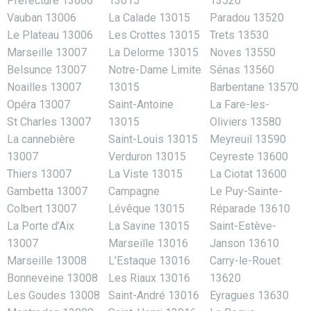
Préfecture 13006
13015
13520
Vauban 13006
La Calade 13015
Paradou 13520
Le Plateau 13006
Les Crottes 13015
Trets 13530
Marseille 13007
La Delorme 13015
Noves 13550
Belsunce 13007
Notre-Dame Limite
Sénas 13560
Noailles 13007
13015
Barbentane 13570
Opéra 13007
Saint-Antoine
La Fare-les-
St Charles 13007
13015
Oliviers 13580
La cannebière
Saint-Louis 13015
Meyreuil 13590
13007
Verduron 13015
Ceyreste 13600
Thiers 13007
La Viste 13015
La Ciotat 13600
Gambetta 13007
Campagne
Le Puy-Sainte-
Colbert 13007
Lévêque 13015
Réparade 13610
La Porte d’Aix
La Savine 13015
Saint-Estève-
13007
Marseille 13016
Janson 13610
Marseille 13008
L’Estaque 13016
Carry-le-Rouet
Bonneveine 13008
Les Riaux 13016
13620
Les Goudes 13008
Saint-André 13016
Eyragues 13630