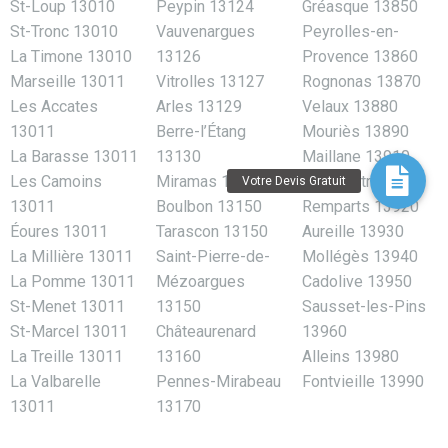
St-Loup 13010
Peypin 13124
Gréasque 13850
St-Tronc 13010
Vauvenargues
Peyrolles-en-
La Timone 13010
13126
Provence 13860
Marseille 13011
Vitrolles 13127
Rognonas 13870
Les Accates
Arles 13129
Velaux 13880
13011
Berre-l’Étang
Mouriès 13890
La Barasse 13011
13130
Maillane 13910
Les Camoins
Miramas 13140
Saint-Mitre-les-
13011
Boulbon 13150
Remparts 13920
Éoures 13011
Tarascon 13150
Aureille 13930
La Millière 13011
Saint-Pierre-de-
Mollégès 13940
La Pomme 13011
Mézoargues
Cadolive 13950
St-Menet 13011
13150
Sausset-les-Pins
St-Marcel 13011
Châteaurenard
13960
La Treille 13011
13160
Alleins 13980
La Valbarelle
Pennes-Mirabeau
Fontvieille 13990
13011
13170