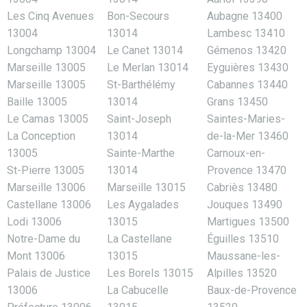
Les Cinq Avenues
Bon-Secours
Aubagne 13400
13004
13014
Lambesc 13410
Longchamp 13004
Le Canet 13014
Gémenos 13420
Marseille 13005
Le Merlan 13014
Eyguières 13430
Marseille 13005
St-Barthélémy
Cabannes 13440
Baille 13005
13014
Grans 13450
Le Camas 13005
Saint-Joseph
Saintes-Maries-
La Conception
13014
de-la-Mer 13460
13005
Sainte-Marthe
Carnoux-en-
St-Pierre 13005
13014
Provence 13470
Marseille 13006
Marseille 13015
Cabriès 13480
Castellane 13006
Les Aygalades
Jouques 13490
Lodi 13006
13015
Martigues 13500
Notre-Dame du
La Castellane
Éguilles 13510
Mont 13006
13015
Maussane-les-
Palais de Justice
Les Borels 13015
Alpilles 13520
13006
La Cabucelle
Baux-de-Provence