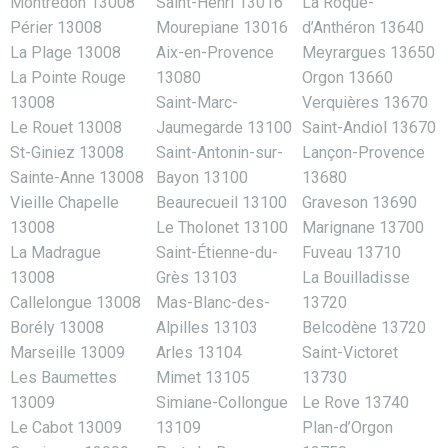
Montredon 13008
Saint-Henri 13016
La Roque-
Périer 13008
Mourepiane 13016
d’Anthéron 13640
La Plage 13008
Aix-en-Provence
Meyrargues 13650
La Pointe Rouge
13080
Orgon 13660
13008
Saint-Marc-
Verquières 13670
Le Rouet 13008
Jaumegarde 13100
Saint-Andiol 13670
St-Giniez 13008
Saint-Antonin-sur-
Lançon-Provence
Sainte-Anne 13008
Bayon 13100
13680
Vieille Chapelle
Beaurecueil 13100
Graveson 13690
13008
Le Tholonet 13100
Marignane 13700
La Madrague
Saint-Étienne-du-
Fuveau 13710
13008
Grès 13103
La Bouilladisse
Callelongue 13008
Mas-Blanc-des-
13720
Borély 13008
Alpilles 13103
Belcodène 13720
Marseille 13009
Arles 13104
Saint-Victoret
Les Baumettes
Mimet 13105
13730
13009
Simiane-Collongue
Le Rove 13740
Le Cabot 13009
13109
Plan-d’Orgon