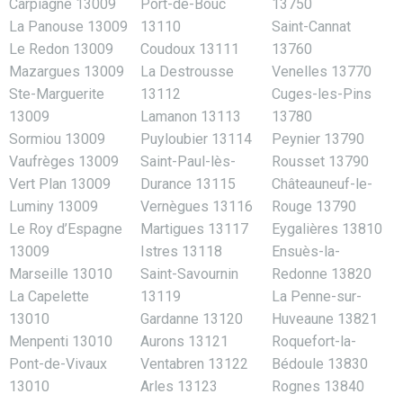
Carpiagne 13009
Port-de-Bouc
13750
La Panouse 13009
13110
Saint-Cannat
Le Redon 13009
Coudoux 13111
13760
Mazargues 13009
La Destrousse
Venelles 13770
Ste-Marguerite
13112
Cuges-les-Pins
13009
Lamanon 13113
13780
Sormiou 13009
Puyloubier 13114
Peynier 13790
Vaufrèges 13009
Saint-Paul-lès-
Rousset 13790
Vert Plan 13009
Durance 13115
Châteauneuf-le-
Luminy 13009
Vernègues 13116
Rouge 13790
Le Roy d’Espagne
Martigues 13117
Eygalières 13810
13009
Istres 13118
Ensuès-la-
Marseille 13010
Saint-Savournin
Redonne 13820
La Capelette
13119
La Penne-sur-
13010
Gardanne 13120
Huveaune 13821
Menpenti 13010
Aurons 13121
Roquefort-la-
Pont-de-Vivaux
Ventabren 13122
Bédoule 13830
13010
Arles 13123
Rognes 13840