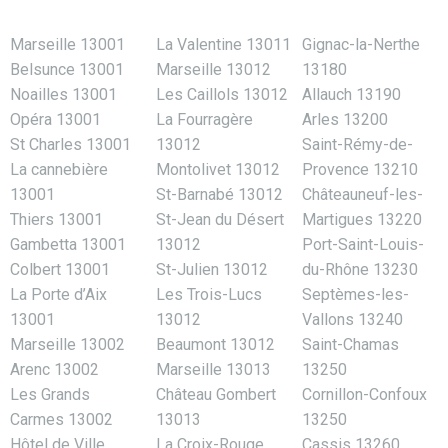
Marseille 13001
La Valentine 13011
Gignac-la-Nerthe
Belsunce 13001
Marseille 13012
13180
Noailles 13001
Les Caillols 13012
Allauch 13190
Opéra 13001
La Fourragère
Arles 13200
St Charles 13001
13012
Saint-Rémy-de-
La cannebière
Montolivet 13012
Provence 13210
13001
St-Barnabé 13012
Châteauneuf-les-
Thiers 13001
St-Jean du Désert
Martigues 13220
Gambetta 13001
13012
Port-Saint-Louis-
Colbert 13001
St-Julien 13012
du-Rhône 13230
La Porte d’Aix
Les Trois-Lucs
Septèmes-les-
13001
13012
Vallons 13240
Marseille 13002
Beaumont 13012
Saint-Chamas
Arenc 13002
Marseille 13013
13250
Les Grands
Château Gombert
Cornillon-Confoux
Carmes 13002
13013
13250
Hôtel de Ville
La Croix-Rouge
Cassis 13260