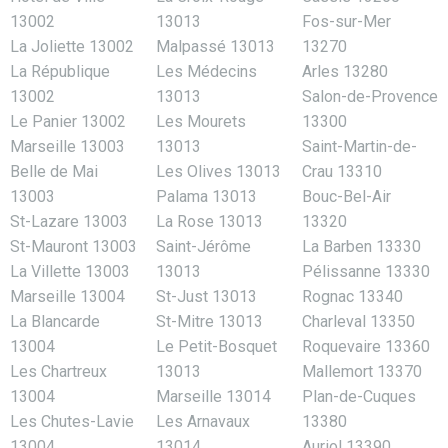
13002
13013
Fos-sur-Mer
La Joliette 13002
Malpassé 13013
13270
La République
Les Médecins
Arles 13280
13002
13013
Salon-de-Provence
Le Panier 13002
Les Mourets
13300
Marseille 13003
13013
Saint-Martin-de-
Belle de Mai
Les Olives 13013
Crau 13310
13003
Palama 13013
Bouc-Bel-Air
St-Lazare 13003
La Rose 13013
13320
St-Mauront 13003
Saint-Jérôme
La Barben 13330
La Villette 13003
13013
Pélissanne 13330
Marseille 13004
St-Just 13013
Rognac 13340
La Blancarde
St-Mitre 13013
Charleval 13350
13004
Le Petit-Bosquet
Roquevaire 13360
Les Chartreux
13013
Mallemort 13370
13004
Marseille 13014
Plan-de-Cuques
Les Chutes-Lavie
Les Arnavaux
13380
13004
13014
Auriol 13390