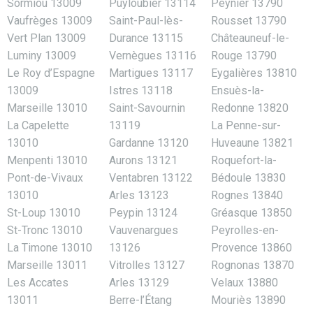
Sormiou 13009
Puyloubier 13114
Peynier 13790
Vaufrèges 13009
Saint-Paul-lès-
Rousset 13790
Vert Plan 13009
Durance 13115
Châteauneuf-le-
Luminy 13009
Vernègues 13116
Rouge 13790
Le Roy d’Espagne
Martigues 13117
Eygalières 13810
13009
Istres 13118
Ensuès-la-
Marseille 13010
Saint-Savournin
Redonne 13820
La Capelette
13119
La Penne-sur-
13010
Gardanne 13120
Huveaune 13821
Menpenti 13010
Aurons 13121
Roquefort-la-
Pont-de-Vivaux
Ventabren 13122
Bédoule 13830
13010
Arles 13123
Rognes 13840
St-Loup 13010
Peypin 13124
Gréasque 13850
St-Tronc 13010
Vauvenargues
Peyrolles-en-
La Timone 13010
13126
Provence 13860
Marseille 13011
Vitrolles 13127
Rognonas 13870
Les Accates
Arles 13129
Velaux 13880
13011
Berre-l’Étang
Mouriès 13890