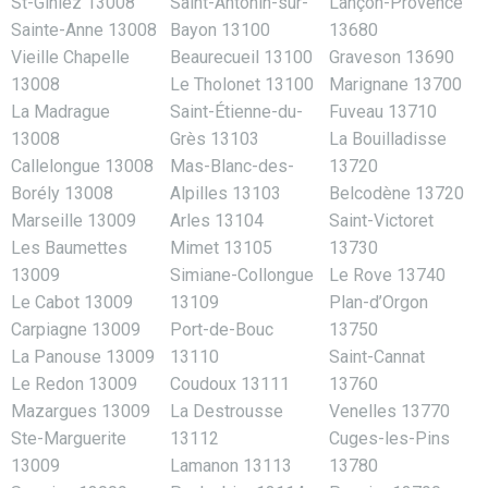
St-Giniez 13008
Saint-Antonin-sur-
Lançon-Provence
Sainte-Anne 13008
Bayon 13100
13680
Vieille Chapelle
Beaurecueil 13100
Graveson 13690
13008
Le Tholonet 13100
Marignane 13700
La Madrague
Saint-Étienne-du-
Fuveau 13710
13008
Grès 13103
La Bouilladisse
Callelongue 13008
Mas-Blanc-des-
13720
Borély 13008
Alpilles 13103
Belcodène 13720
Marseille 13009
Arles 13104
Saint-Victoret
Les Baumettes
Mimet 13105
13730
13009
Simiane-Collongue
Le Rove 13740
Le Cabot 13009
13109
Plan-d’Orgon
Carpiagne 13009
Port-de-Bouc
13750
La Panouse 13009
13110
Saint-Cannat
Le Redon 13009
Coudoux 13111
13760
Mazargues 13009
La Destrousse
Venelles 13770
Ste-Marguerite
13112
Cuges-les-Pins
13009
Lamanon 13113
13780