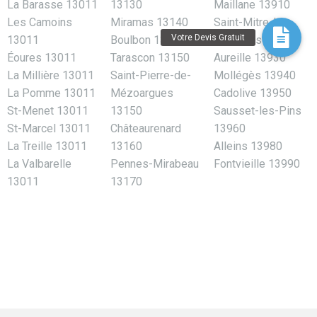
La Barasse 13011
13130
Maillane 13910
Les Camoins
Miramas 13140
Saint-Mitre-les-
13011
Boulbon 13150
Remparts 13920
Éoures 13011
Tarascon 13150
Aureille 13930
La Millière 13011
Saint-Pierre-de-
Mollégès 13940
La Pomme 13011
Mézoargues
Cadolive 13950
St-Menet 13011
13150
Sausset-les-Pins
St-Marcel 13011
Châteaurenard
13960
La Treille 13011
13160
Alleins 13980
La Valbarelle
Pennes-Mirabeau
Fontvieille 13990
13011
13170