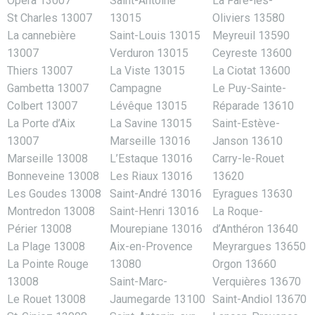
Opéra 13007
Saint-Antoine
La Fare-les-
St Charles 13007
13015
Oliviers 13580
La cannebière
Saint-Louis 13015
Meyreuil 13590
13007
Verduron 13015
Ceyreste 13600
Thiers 13007
La Viste 13015
La Ciotat 13600
Gambetta 13007
Campagne
Le Puy-Sainte-
Colbert 13007
Lévêque 13015
Réparade 13610
La Porte d’Aix
La Savine 13015
Saint-Estève-
13007
Marseille 13016
Janson 13610
Marseille 13008
L’Estaque 13016
Carry-le-Rouet
Bonneveine 13008
Les Riaux 13016
13620
Les Goudes 13008
Saint-André 13016
Eyragues 13630
Montredon 13008
Saint-Henri 13016
La Roque-
Périer 13008
Mourepiane 13016
d’Anthéron 13640
La Plage 13008
Aix-en-Provence
Meyrargues 13650
La Pointe Rouge
13080
Orgon 13660
13008
Saint-Marc-
Verquières 13670
Le Rouet 13008
Jaumegarde 13100
Saint-Andiol 13670