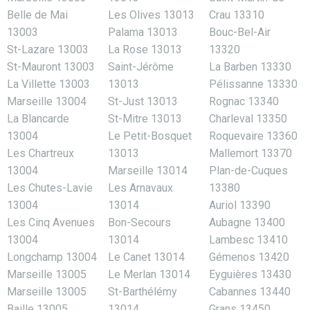
Belle de Mai
Les Olives 13013
Crau 13310
13003
Palama 13013
Bouc-Bel-Air
St-Lazare 13003
La Rose 13013
13320
St-Mauront 13003
Saint-Jérôme
La Barben 13330
La Villette 13003
13013
Pélissanne 13330
Marseille 13004
St-Just 13013
Rognac 13340
La Blancarde
St-Mitre 13013
Charleval 13350
13004
Le Petit-Bosquet
Roquevaire 13360
Les Chartreux
13013
Mallemort 13370
13004
Marseille 13014
Plan-de-Cuques
Les Chutes-Lavie
Les Arnavaux
13380
13004
13014
Auriol 13390
Les Cinq Avenues
Bon-Secours
Aubagne 13400
13004
13014
Lambesc 13410
Longchamp 13004
Le Canet 13014
Gémenos 13420
Marseille 13005
Le Merlan 13014
Eyguières 13430
Marseille 13005
St-Barthélémy
Cabannes 13440
Baille 13005
13014
Grans 13450