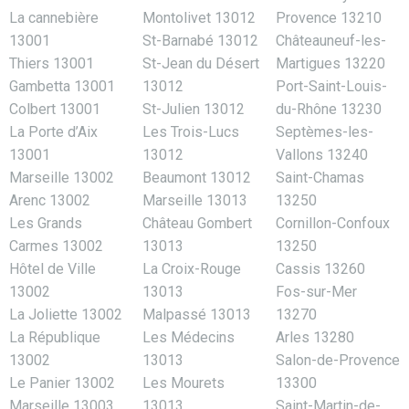
La cannebière
Montolivet 13012
Provence 13210
13001
St-Barnabé 13012
Châteauneuf-les-
Thiers 13001
St-Jean du Désert
Martigues 13220
Gambetta 13001
13012
Port-Saint-Louis-
Colbert 13001
St-Julien 13012
du-Rhône 13230
La Porte d’Aix
Les Trois-Lucs
Septèmes-les-
13001
13012
Vallons 13240
Marseille 13002
Beaumont 13012
Saint-Chamas
Arenc 13002
Marseille 13013
13250
Les Grands
Château Gombert
Cornillon-Confoux
Carmes 13002
13013
13250
Hôtel de Ville
La Croix-Rouge
Cassis 13260
13002
13013
Fos-sur-Mer
La Joliette 13002
Malpassé 13013
13270
La République
Les Médecins
Arles 13280
13002
13013
Salon-de-Provence
Le Panier 13002
Les Mourets
13300
Marseille 13003
13013
Saint-Martin-de-