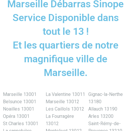
Marseille Débarras Sinope
Service Disponible dans
tout le 13 !
Et les quartiers de notre
magnifique ville de
Marseille.
Marseille 13001
La Valentine 13011
Gignac-la-Nerthe
Belsunce 13001
Marseille 13012
13180
Noailles 13001
Les Caillols 13012
Allauch 13190
Opéra 13001
La Fourragère
Arles 13200
St Charles 13001
13012
Saint-Rémy-de-
La cannebière
Montolivet 13012
Provence 13210