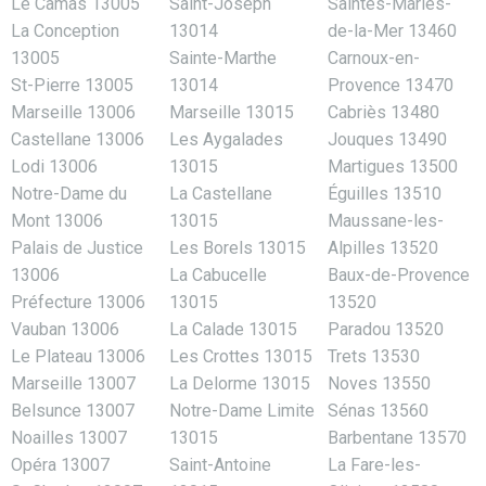
Le Camas 13005
Saint-Joseph
Saintes-Maries-
La Conception
13014
de-la-Mer 13460
13005
Sainte-Marthe
Carnoux-en-
St-Pierre 13005
13014
Provence 13470
Marseille 13006
Marseille 13015
Cabriès 13480
Castellane 13006
Les Aygalades
Jouques 13490
Lodi 13006
13015
Martigues 13500
Notre-Dame du
La Castellane
Éguilles 13510
Mont 13006
13015
Maussane-les-
Palais de Justice
Les Borels 13015
Alpilles 13520
13006
La Cabucelle
Baux-de-Provence
Préfecture 13006
13015
13520
Vauban 13006
La Calade 13015
Paradou 13520
Le Plateau 13006
Les Crottes 13015
Trets 13530
Marseille 13007
La Delorme 13015
Noves 13550
Belsunce 13007
Notre-Dame Limite
Sénas 13560
Noailles 13007
13015
Barbentane 13570
Opéra 13007
Saint-Antoine
La Fare-les-