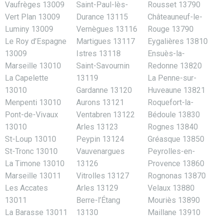
Vaufrèges 13009
Saint-Paul-lès-
Rousset 13790
Vert Plan 13009
Durance 13115
Châteauneuf-le-
Luminy 13009
Vernègues 13116
Rouge 13790
Le Roy d’Espagne
Martigues 13117
Eygalières 13810
13009
Istres 13118
Ensuès-la-
Marseille 13010
Saint-Savournin
Redonne 13820
La Capelette
13119
La Penne-sur-
13010
Gardanne 13120
Huveaune 13821
Menpenti 13010
Aurons 13121
Roquefort-la-
Pont-de-Vivaux
Ventabren 13122
Bédoule 13830
13010
Arles 13123
Rognes 13840
St-Loup 13010
Peypin 13124
Gréasque 13850
St-Tronc 13010
Vauvenargues
Peyrolles-en-
La Timone 13010
13126
Provence 13860
Marseille 13011
Vitrolles 13127
Rognonas 13870
Les Accates
Arles 13129
Velaux 13880
13011
Berre-l’Étang
Mouriès 13890
La Barasse 13011
13130
Maillane 13910