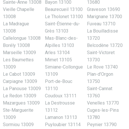
Sainte-Anne 13008
Bayon 13100
13680
Vieille Chapelle
Beaurecueil 13100
Graveson 13690
13008
Le Tholonet 13100
Marignane 13700
La Madrague
Saint-Étienne-du-
Fuveau 13710
13008
Grès 13103
La Bouilladisse
Callelongue 13008
Mas-Blanc-des-
13720
Borély 13008
Alpilles 13103
Belcodène 13720
Marseille 13009
Arles 13104
Saint-Victoret
Les Baumettes
Mimet 13105
13730
13009
Simiane-Collongue
Le Rove 13740
Le Cabot 13009
13109
Plan-d’Orgon
Carpiagne 13009
Port-de-Bouc
13750
La Panouse 13009
13110
Saint-Cannat
Le Redon 13009
Coudoux 13111
13760
Mazargues 13009
La Destrousse
Venelles 13770
Ste-Marguerite
13112
Cuges-les-Pins
13009
Lamanon 13113
13780
Sormiou 13009
Puyloubier 13114
Peynier 13790