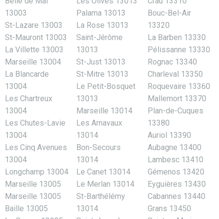
Belle de Mai
Les Olives 13013
Crau 13310
13003
Palama 13013
Bouc-Bel-Air
St-Lazare 13003
La Rose 13013
13320
St-Mauront 13003
Saint-Jérôme
La Barben 13330
La Villette 13003
13013
Pélissanne 13330
Marseille 13004
St-Just 13013
Rognac 13340
La Blancarde
St-Mitre 13013
Charleval 13350
13004
Le Petit-Bosquet
Roquevaire 13360
Les Chartreux
13013
Mallemort 13370
13004
Marseille 13014
Plan-de-Cuques
Les Chutes-Lavie
Les Arnavaux
13380
13004
13014
Auriol 13390
Les Cinq Avenues
Bon-Secours
Aubagne 13400
13004
13014
Lambesc 13410
Longchamp 13004
Le Canet 13014
Gémenos 13420
Marseille 13005
Le Merlan 13014
Eyguières 13430
Marseille 13005
St-Barthélémy
Cabannes 13440
Baille 13005
13014
Grans 13450