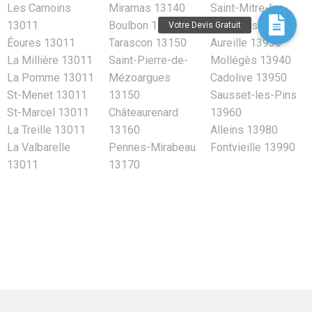
Les Camoins
Miramas 13140
Saint-Mitre-les-
13011
Boulbon 13150
Remparts 13920
Éoures 13011
Tarascon 13150
Aureille 13930
La Millière 13011
Saint-Pierre-de-
Mollégès 13940
La Pomme 13011
Mézoargues
Cadolive 13950
St-Menet 13011
13150
Sausset-les-Pins
St-Marcel 13011
Châteaurenard
13960
La Treille 13011
13160
Alleins 13980
La Valbarelle
Pennes-Mirabeau
Fontvieille 13990
13011
13170