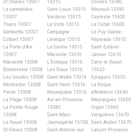
St Charles 13007
13015
Oliviers 13580
La cannebière
Saint-Louis 13015
Meyreuil 13590
13007
Verduron 13015
Ceyreste 13600
Thiers 13007
La Viste 13015
La Ciotat 13600
Gambetta 13007
Campagne
Le Puy-Sainte-
Colbert 13007
Lévêque 13015
Réparade 13610
La Porte d’Aix
La Savine 13015
Saint-Estève-
13007
Marseille 13016
Janson 13610
Marseille 13008
L’Estaque 13016
Carry-le-Rouet
Bonneveine 13008
Les Riaux 13016
13620
Les Goudes 13008
Saint-André 13016
Eyragues 13630
Montredon 13008
Saint-Henri 13016
La Roque-
Périer 13008
Mourepiane 13016
d’Anthéron 13640
La Plage 13008
Aix-en-Provence
Meyrargues 13650
La Pointe Rouge
13080
Orgon 13660
13008
Saint-Marc-
Verquières 13670
Le Rouet 13008
Jaumegarde 13100
Saint-Andiol 13670
St-Giniez 13008
Saint-Antonin-sur-
Lançon-Provence