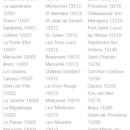
La cannebière
Montolivet 13012
Provence 13210
13001
St-Barnabé 13012
Châteauneuf-les-
Thiers 13001
St-Jean du Désert
Martigues 13220
Gambetta 13001
13012
Port-Saint-Louis-
Colbert 13001
St-Julien 13012
du-Rhône 13230
La Porte d’Aix
Les Trois-Lucs
Septèmes-les-
13001
13012
Vallons 13240
Marseille 13002
Beaumont 13012
Saint-Chamas
Arenc 13002
Marseille 13013
13250
Les Grands
Château Gombert
Cornillon-Confoux
Carmes 13002
13013
13250
Hôtel de Ville
La Croix-Rouge
Cassis 13260
13002
13013
Fos-sur-Mer
La Joliette 13002
Malpassé 13013
13270
La République
Les Médecins
Arles 13280
13002
13013
Salon-de-Provence
Le Panier 13002
Les Mourets
13300
Marseille 13003
13013
Saint-Martin-de-