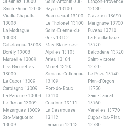
St-Giniez 13008
Saint-Antonin-sur-
Lançon-Provence
Sainte-Anne 13008
Bayon 13100
13680
Vieille Chapelle
Beaurecueil 13100
Graveson 13690
13008
Le Tholonet 13100
Marignane 13700
La Madrague
Saint-Étienne-du-
Fuveau 13710
13008
Grès 13103
La Bouilladisse
Callelongue 13008
Mas-Blanc-des-
13720
Borély 13008
Alpilles 13103
Belcodène 13720
Marseille 13009
Arles 13104
Saint-Victoret
Les Baumettes
Mimet 13105
13730
13009
Simiane-Collongue
Le Rove 13740
Le Cabot 13009
13109
Plan-d’Orgon
Carpiagne 13009
Port-de-Bouc
13750
La Panouse 13009
13110
Saint-Cannat
Le Redon 13009
Coudoux 13111
13760
Mazargues 13009
La Destrousse
Venelles 13770
Ste-Marguerite
13112
Cuges-les-Pins
13009
Lamanon 13113
13780