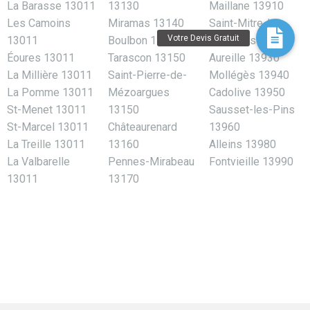
La Barasse 13011
13130
Maillane 13910
Les Camoins
Miramas 13140
Saint-Mitre-les-
13011
Boulbon 13150
Remparts 13920
Éoures 13011
Tarascon 13150
Aureille 13930
La Millière 13011
Saint-Pierre-de-
Mollégès 13940
La Pomme 13011
Mézoargues
Cadolive 13950
St-Menet 13011
13150
Sausset-les-Pins
St-Marcel 13011
Châteaurenard
13960
La Treille 13011
13160
Alleins 13980
La Valbarelle
Pennes-Mirabeau
Fontvieille 13990
13011
13170