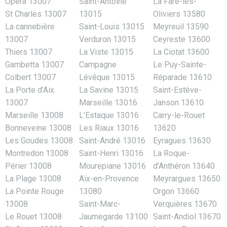
Opéra 13007
Saint-Antoine
La Fare-les-
St Charles 13007
13015
Oliviers 13580
La cannebière
Saint-Louis 13015
Meyreuil 13590
13007
Verduron 13015
Ceyreste 13600
Thiers 13007
La Viste 13015
La Ciotat 13600
Gambetta 13007
Campagne
Le Puy-Sainte-
Colbert 13007
Lévêque 13015
Réparade 13610
La Porte d’Aix
La Savine 13015
Saint-Estève-
13007
Marseille 13016
Janson 13610
Marseille 13008
L’Estaque 13016
Carry-le-Rouet
Bonneveine 13008
Les Riaux 13016
13620
Les Goudes 13008
Saint-André 13016
Eyragues 13630
Montredon 13008
Saint-Henri 13016
La Roque-
Périer 13008
Mourepiane 13016
d’Anthéron 13640
La Plage 13008
Aix-en-Provence
Meyrargues 13650
La Pointe Rouge
13080
Orgon 13660
13008
Saint-Marc-
Verquières 13670
Le Rouet 13008
Jaumegarde 13100
Saint-Andiol 13670