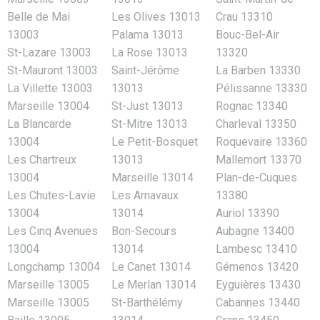
Belle de Mai
Les Olives 13013
Crau 13310
13003
Palama 13013
Bouc-Bel-Air
St-Lazare 13003
La Rose 13013
13320
St-Mauront 13003
Saint-Jérôme
La Barben 13330
La Villette 13003
13013
Pélissanne 13330
Marseille 13004
St-Just 13013
Rognac 13340
La Blancarde
St-Mitre 13013
Charleval 13350
13004
Le Petit-Bosquet
Roquevaire 13360
Les Chartreux
13013
Mallemort 13370
13004
Marseille 13014
Plan-de-Cuques
Les Chutes-Lavie
Les Arnavaux
13380
13004
13014
Auriol 13390
Les Cinq Avenues
Bon-Secours
Aubagne 13400
13004
13014
Lambesc 13410
Longchamp 13004
Le Canet 13014
Gémenos 13420
Marseille 13005
Le Merlan 13014
Eyguières 13430
Marseille 13005
St-Barthélémy
Cabannes 13440