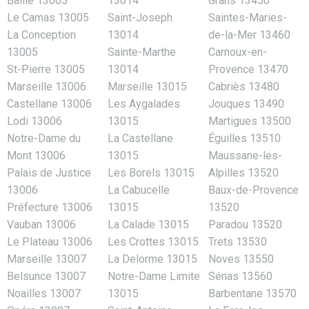
Baille 13005
13014
Grans 13450
Le Camas 13005
Saint-Joseph
Saintes-Maries-
La Conception
13014
de-la-Mer 13460
13005
Sainte-Marthe
Carnoux-en-
St-Pierre 13005
13014
Provence 13470
Marseille 13006
Marseille 13015
Cabriès 13480
Castellane 13006
Les Aygalades
Jouques 13490
Lodi 13006
13015
Martigues 13500
Notre-Dame du
La Castellane
Éguilles 13510
Mont 13006
13015
Maussane-les-
Palais de Justice
Les Borels 13015
Alpilles 13520
13006
La Cabucelle
Baux-de-Provence
Préfecture 13006
13015
13520
Vauban 13006
La Calade 13015
Paradou 13520
Le Plateau 13006
Les Crottes 13015
Trets 13530
Marseille 13007
La Delorme 13015
Noves 13550
Belsunce 13007
Notre-Dame Limite
Sénas 13560
Noailles 13007
13015
Barbentane 13570