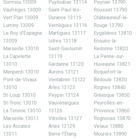
Sormiou 13009
Puyloubier 13114
Peynier 13790
Vaufrèges 13009
Saint-Paul-lès-
Rousset 13790
Vert Plan 13009
Durance 13115
Châteauneuf-le-
Luminy 13009
Vernègues 13116
Rouge 13790
Le Roy d’Espagne
Martigues 13117
Eygalières 13810
13009
Istres 13118
Ensuès-la-
Marseille 13010
Saint-Savournin
Redonne 13820
La Capelette
13119
La Penne-sur-
13010
Gardanne 13120
Huveaune 13821
Menpenti 13010
Aurons 13121
Roquefort-la-
Pont-de-Vivaux
Ventabren 13122
Bédoule 13830
13010
Arles 13123
Rognes 13840
St-Loup 13010
Peypin 13124
Gréasque 13850
St-Tronc 13010
Vauvenargues
Peyrolles-en-
La Timone 13010
13126
Provence 13860
Marseille 13011
Vitrolles 13127
Rognonas 13870
Les Accates
Arles 13129
Velaux 13880
13011
Berre-l’Étang
Mouriès 13890