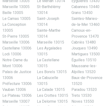
Marseille 13005
Le Merlan 13014
Eyguières 13430
Marseille 13005
St-Barthélémy
Cabannes 13440
Baille 13005
13014
Grans 13450
Le Camas 13005
Saint-Joseph
Saintes-Maries-
La Conception
13014
de-la-Mer 13460
13005
Sainte-Marthe
Carnoux-en-
St-Pierre 13005
13014
Provence 13470
Marseille 13006
Marseille 13015
Cabriès 13480
Castellane 13006
Les Aygalades
Jouques 13490
Lodi 13006
13015
Martigues 13500
Notre-Dame du
La Castellane
Éguilles 13510
Mont 13006
13015
Maussane-les-
Palais de Justice
Les Borels 13015
Alpilles 13520
13006
La Cabucelle
Baux-de-Provence
Préfecture 13006
13015
13520
Vauban 13006
La Calade 13015
Paradou 13520
Le Plateau 13006
Les Crottes 13015
Trets 13530
Marseille 13007
La Delorme 13015
Noves 13550