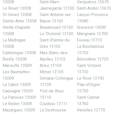
13008
Saint-Marc-
Verquières 13670
Le Rouet 13008
Jaumegarde 13100
Saint-Andiol 13670
St-Giniez 13008
Saint-Antonin-sur-
Lançon-Provence
Sainte-Anne 13008
Bayon 13100
13680
Vieille Chapelle
Beaurecueil 13100
Graveson 13690
13008
Le Tholonet 13100
Marignane 13700
La Madrague
Saint-Étienne-du-
Fuveau 13710
13008
Grès 13103
La Bouilladisse
Callelongue 13008
Mas-Blanc-des-
13720
Borély 13008
Alpilles 13103
Belcodène 13720
Marseille 13009
Arles 13104
Saint-Victoret
Les Baumettes
Mimet 13105
13730
13009
Simiane-Collongue
Le Rove 13740
Le Cabot 13009
13109
Plan-d’Orgon
Carpiagne 13009
Port-de-Bouc
13750
La Panouse 13009
13110
Saint-Cannat
Le Redon 13009
Coudoux 13111
13760
Mazargues 13009
La Destrousse
Venelles 13770