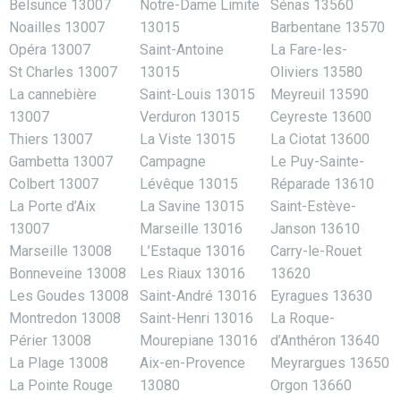
Belsunce 13007
Notre-Dame Limite
Sénas 13560
Noailles 13007
13015
Barbentane 13570
Opéra 13007
Saint-Antoine
La Fare-les-
St Charles 13007
13015
Oliviers 13580
La cannebière
Saint-Louis 13015
Meyreuil 13590
13007
Verduron 13015
Ceyreste 13600
Thiers 13007
La Viste 13015
La Ciotat 13600
Gambetta 13007
Campagne
Le Puy-Sainte-
Colbert 13007
Lévêque 13015
Réparade 13610
La Porte d’Aix
La Savine 13015
Saint-Estève-
13007
Marseille 13016
Janson 13610
Marseille 13008
L’Estaque 13016
Carry-le-Rouet
Bonneveine 13008
Les Riaux 13016
13620
Les Goudes 13008
Saint-André 13016
Eyragues 13630
Montredon 13008
Saint-Henri 13016
La Roque-
Périer 13008
Mourepiane 13016
d’Anthéron 13640
La Plage 13008
Aix-en-Provence
Meyrargues 13650
La Pointe Rouge
13080
Orgon 13660