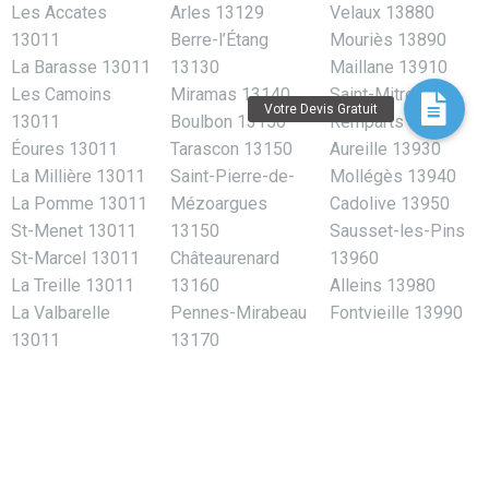
Les Accates
Arles 13129
Velaux 13880
13011
Berre-l’Étang
Mouriès 13890
La Barasse 13011
13130
Maillane 13910
Les Camoins
Miramas 13140
Saint-Mitre-les-
13011
Boulbon 13150
Remparts 13920
Éoures 13011
Tarascon 13150
Aureille 13930
La Millière 13011
Saint-Pierre-de-
Mollégès 13940
La Pomme 13011
Mézoargues
Cadolive 13950
St-Menet 13011
13150
Sausset-les-Pins
St-Marcel 13011
Châteaurenard
13960
La Treille 13011
13160
Alleins 13980
La Valbarelle
Pennes-Mirabeau
Fontvieille 13990
13011
13170