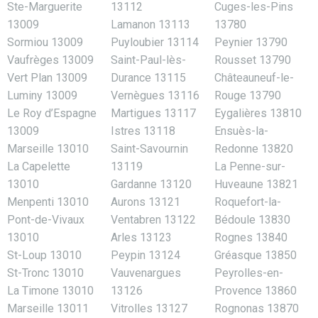
Ste-Marguerite
13112
Cuges-les-Pins
13009
Lamanon 13113
13780
Sormiou 13009
Puyloubier 13114
Peynier 13790
Vaufrèges 13009
Saint-Paul-lès-
Rousset 13790
Vert Plan 13009
Durance 13115
Châteauneuf-le-
Luminy 13009
Vernègues 13116
Rouge 13790
Le Roy d’Espagne
Martigues 13117
Eygalières 13810
13009
Istres 13118
Ensuès-la-
Marseille 13010
Saint-Savournin
Redonne 13820
La Capelette
13119
La Penne-sur-
13010
Gardanne 13120
Huveaune 13821
Menpenti 13010
Aurons 13121
Roquefort-la-
Pont-de-Vivaux
Ventabren 13122
Bédoule 13830
13010
Arles 13123
Rognes 13840
St-Loup 13010
Peypin 13124
Gréasque 13850
St-Tronc 13010
Vauvenargues
Peyrolles-en-
La Timone 13010
13126
Provence 13860
Marseille 13011
Vitrolles 13127
Rognonas 13870