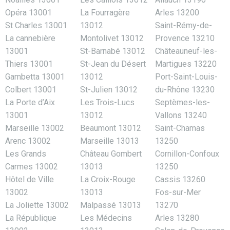
Opéra 13001
La Fourragère
Arles 13200
St Charles 13001
13012
Saint-Rémy-de-
La cannebière
Montolivet 13012
Provence 13210
13001
St-Barnabé 13012
Châteauneuf-les-
Thiers 13001
St-Jean du Désert
Martigues 13220
Gambetta 13001
13012
Port-Saint-Louis-
Colbert 13001
St-Julien 13012
du-Rhône 13230
La Porte d’Aix
Les Trois-Lucs
Septèmes-les-
13001
13012
Vallons 13240
Marseille 13002
Beaumont 13012
Saint-Chamas
Arenc 13002
Marseille 13013
13250
Les Grands
Château Gombert
Cornillon-Confoux
Carmes 13002
13013
13250
Hôtel de Ville
La Croix-Rouge
Cassis 13260
13002
13013
Fos-sur-Mer
La Joliette 13002
Malpassé 13013
13270
La République
Les Médecins
Arles 13280