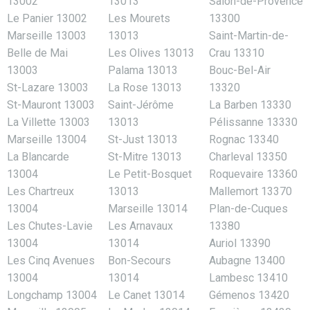
13002
13013
Salon-de-Provence
Le Panier 13002
Les Mourets
13300
Marseille 13003
13013
Saint-Martin-de-
Belle de Mai
Les Olives 13013
Crau 13310
13003
Palama 13013
Bouc-Bel-Air
St-Lazare 13003
La Rose 13013
13320
St-Mauront 13003
Saint-Jérôme
La Barben 13330
La Villette 13003
13013
Pélissanne 13330
Marseille 13004
St-Just 13013
Rognac 13340
La Blancarde
St-Mitre 13013
Charleval 13350
13004
Le Petit-Bosquet
Roquevaire 13360
Les Chartreux
13013
Mallemort 13370
13004
Marseille 13014
Plan-de-Cuques
Les Chutes-Lavie
Les Arnavaux
13380
13004
13014
Auriol 13390
Les Cinq Avenues
Bon-Secours
Aubagne 13400
13004
13014
Lambesc 13410
Longchamp 13004
Le Canet 13014
Gémenos 13420