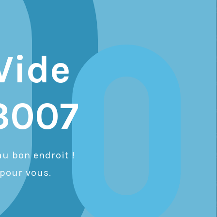
Vide
3007
u bon endroit !
pour vous.