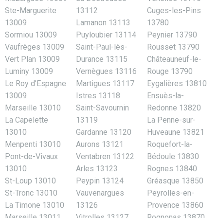
Ste-Marguerite
13112
Cuges-les-Pins
13009
Lamanon 13113
13780
Sormiou 13009
Puyloubier 13114
Peynier 13790
Vaufrèges 13009
Saint-Paul-lès-
Rousset 13790
Vert Plan 13009
Durance 13115
Châteauneuf-le-
Luminy 13009
Vernègues 13116
Rouge 13790
Le Roy d’Espagne
Martigues 13117
Eygalières 13810
13009
Istres 13118
Ensuès-la-
Marseille 13010
Saint-Savournin
Redonne 13820
La Capelette
13119
La Penne-sur-
13010
Gardanne 13120
Huveaune 13821
Menpenti 13010
Aurons 13121
Roquefort-la-
Pont-de-Vivaux
Ventabren 13122
Bédoule 13830
13010
Arles 13123
Rognes 13840
St-Loup 13010
Peypin 13124
Gréasque 13850
St-Tronc 13010
Vauvenargues
Peyrolles-en-
La Timone 13010
13126
Provence 13860
Marseille 13011
Vitrolles 13127
Rognonas 13870