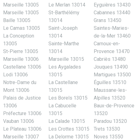
Marseille 13005
Le Merlan 13014
Eyguières 13430
Marseille 13005
St-Barthélémy
Cabannes 13440
Baille 13005
13014
Grans 13450
Le Camas 13005
Saint-Joseph
Saintes-Maries-
La Conception
13014
de-la-Mer 13460
13005
Sainte-Marthe
Carnoux-en-
St-Pierre 13005
13014
Provence 13470
Marseille 13006
Marseille 13015
Cabriès 13480
Castellane 13006
Les Aygalades
Jouques 13490
Lodi 13006
13015
Martigues 13500
Notre-Dame du
La Castellane
Éguilles 13510
Mont 13006
13015
Maussane-les-
Palais de Justice
Les Borels 13015
Alpilles 13520
13006
La Cabucelle
Baux-de-Provence
Préfecture 13006
13015
13520
Vauban 13006
La Calade 13015
Paradou 13520
Le Plateau 13006
Les Crottes 13015
Trets 13530
Marseille 13007
La Delorme 13015
Noves 13550