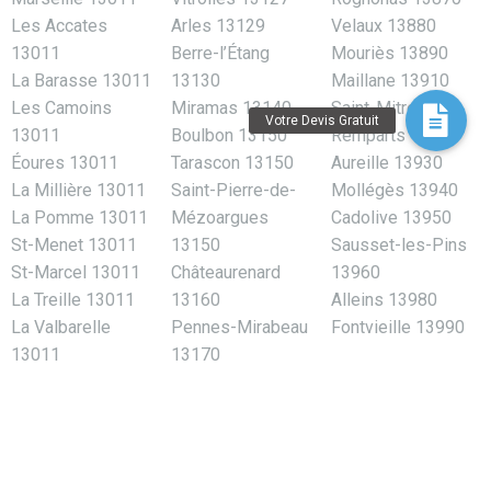
Les Accates
Arles 13129
Velaux 13880
13011
Berre-l’Étang
Mouriès 13890
La Barasse 13011
13130
Maillane 13910
Les Camoins
Miramas 13140
Saint-Mitre-les-
13011
Boulbon 13150
Remparts 13920
Éoures 13011
Tarascon 13150
Aureille 13930
La Millière 13011
Saint-Pierre-de-
Mollégès 13940
La Pomme 13011
Mézoargues
Cadolive 13950
St-Menet 13011
13150
Sausset-les-Pins
St-Marcel 13011
Châteaurenard
13960
La Treille 13011
13160
Alleins 13980
La Valbarelle
Pennes-Mirabeau
Fontvieille 13990
13011
13170