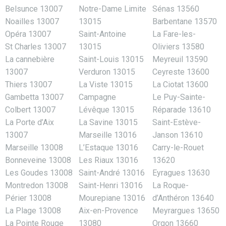
Belsunce 13007
Notre-Dame Limite
Sénas 13560
Noailles 13007
13015
Barbentane 13570
Opéra 13007
Saint-Antoine
La Fare-les-
St Charles 13007
13015
Oliviers 13580
La cannebière
Saint-Louis 13015
Meyreuil 13590
13007
Verduron 13015
Ceyreste 13600
Thiers 13007
La Viste 13015
La Ciotat 13600
Gambetta 13007
Campagne
Le Puy-Sainte-
Colbert 13007
Lévêque 13015
Réparade 13610
La Porte d’Aix
La Savine 13015
Saint-Estève-
13007
Marseille 13016
Janson 13610
Marseille 13008
L’Estaque 13016
Carry-le-Rouet
Bonneveine 13008
Les Riaux 13016
13620
Les Goudes 13008
Saint-André 13016
Eyragues 13630
Montredon 13008
Saint-Henri 13016
La Roque-
Périer 13008
Mourepiane 13016
d’Anthéron 13640
La Plage 13008
Aix-en-Provence
Meyrargues 13650
La Pointe Rouge
13080
Orgon 13660