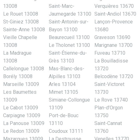
13008
Saint-Marc-
Verquières 13670
Le Rouet 13008
Jaumegarde 13100
Saint-Andiol 13670
St-Giniez 13008
Saint-Antonin-sur-
Lançon-Provence
Sainte-Anne 13008
Bayon 13100
13680
Vieille Chapelle
Beaurecueil 13100
Graveson 13690
13008
Le Tholonet 13100
Marignane 13700
La Madrague
Saint-Étienne-du-
Fuveau 13710
13008
Grès 13103
La Bouilladisse
Callelongue 13008
Mas-Blanc-des-
13720
Borély 13008
Alpilles 13103
Belcodène 13720
Marseille 13009
Arles 13104
Saint-Victoret
Les Baumettes
Mimet 13105
13730
13009
Simiane-Collongue
Le Rove 13740
Le Cabot 13009
13109
Plan-d’Orgon
Carpiagne 13009
Port-de-Bouc
13750
La Panouse 13009
13110
Saint-Cannat
Le Redon 13009
Coudoux 13111
13760
Mazargues 13009
La Destrousse
Venelles 13770