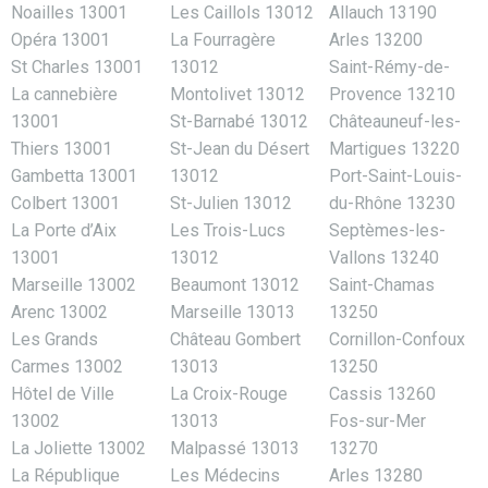
Noailles 13001
Les Caillols 13012
Allauch 13190
Opéra 13001
La Fourragère
Arles 13200
St Charles 13001
13012
Saint-Rémy-de-
La cannebière
Montolivet 13012
Provence 13210
13001
St-Barnabé 13012
Châteauneuf-les-
Thiers 13001
St-Jean du Désert
Martigues 13220
Gambetta 13001
13012
Port-Saint-Louis-
Colbert 13001
St-Julien 13012
du-Rhône 13230
La Porte d’Aix
Les Trois-Lucs
Septèmes-les-
13001
13012
Vallons 13240
Marseille 13002
Beaumont 13012
Saint-Chamas
Arenc 13002
Marseille 13013
13250
Les Grands
Château Gombert
Cornillon-Confoux
Carmes 13002
13013
13250
Hôtel de Ville
La Croix-Rouge
Cassis 13260
13002
13013
Fos-sur-Mer
La Joliette 13002
Malpassé 13013
13270
La République
Les Médecins
Arles 13280