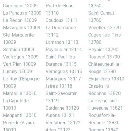
Carpiagne 13009
Port-de-Bouc
13750
La Panouse 13009
13110
Saint-Cannat
Le Redon 13009
Coudoux 13111
13760
Mazargues 13009
La Destrousse
Venelles 13770
Ste-Marguerite
13112
Cuges-les-Pins
13009
Lamanon 13113
13780
Sormiou 13009
Puyloubier 13114
Peynier 13790
Vaufrèges 13009
Saint-Paul-lès-
Rousset 13790
Vert Plan 13009
Durance 13115
Châteauneuf-le-
Luminy 13009
Vernègues 13116
Rouge 13790
Le Roy d’Espagne
Martigues 13117
Eygalières 13810
13009
Istres 13118
Ensuès-la-
Marseille 13010
Saint-Savournin
Redonne 13820
La Capelette
13119
La Penne-sur-
13010
Gardanne 13120
Huveaune 13821
Menpenti 13010
Aurons 13121
Roquefort-la-
Pont-de-Vivaux
Ventabren 13122
Bédoule 13830
13010
Arles 13123
Rognes 13840