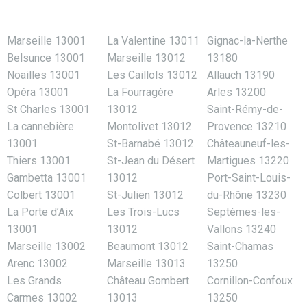
Marseille 13001
La Valentine 13011
Gignac-la-Nerthe
Belsunce 13001
Marseille 13012
13180
Noailles 13001
Les Caillols 13012
Allauch 13190
Opéra 13001
La Fourragère
Arles 13200
St Charles 13001
13012
Saint-Rémy-de-
La cannebière
Montolivet 13012
Provence 13210
13001
St-Barnabé 13012
Châteauneuf-les-
Thiers 13001
St-Jean du Désert
Martigues 13220
Gambetta 13001
13012
Port-Saint-Louis-
Colbert 13001
St-Julien 13012
du-Rhône 13230
La Porte d’Aix
Les Trois-Lucs
Septèmes-les-
13001
13012
Vallons 13240
Marseille 13002
Beaumont 13012
Saint-Chamas
Arenc 13002
Marseille 13013
13250
Les Grands
Château Gombert
Cornillon-Confoux
Carmes 13002
13013
13250