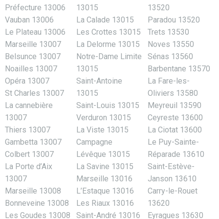
Préfecture 13006
13015
13520
Vauban 13006
La Calade 13015
Paradou 13520
Le Plateau 13006
Les Crottes 13015
Trets 13530
Marseille 13007
La Delorme 13015
Noves 13550
Belsunce 13007
Notre-Dame Limite
Sénas 13560
Noailles 13007
13015
Barbentane 13570
Opéra 13007
Saint-Antoine
La Fare-les-
St Charles 13007
13015
Oliviers 13580
La cannebière
Saint-Louis 13015
Meyreuil 13590
13007
Verduron 13015
Ceyreste 13600
Thiers 13007
La Viste 13015
La Ciotat 13600
Gambetta 13007
Campagne
Le Puy-Sainte-
Colbert 13007
Lévêque 13015
Réparade 13610
La Porte d’Aix
La Savine 13015
Saint-Estève-
13007
Marseille 13016
Janson 13610
Marseille 13008
L’Estaque 13016
Carry-le-Rouet
Bonneveine 13008
Les Riaux 13016
13620
Les Goudes 13008
Saint-André 13016
Eyragues 13630