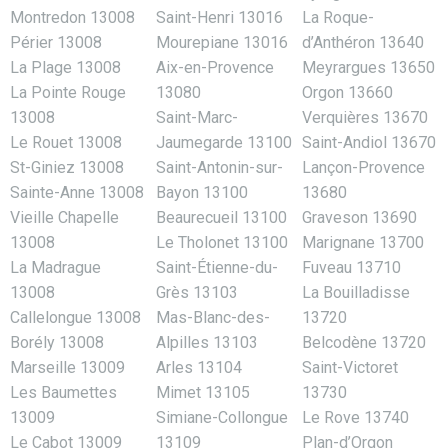
Montredon 13008
Saint-Henri 13016
La Roque-
Périer 13008
Mourepiane 13016
d’Anthéron 13640
La Plage 13008
Aix-en-Provence
Meyrargues 13650
La Pointe Rouge
13080
Orgon 13660
13008
Saint-Marc-
Verquières 13670
Le Rouet 13008
Jaumegarde 13100
Saint-Andiol 13670
St-Giniez 13008
Saint-Antonin-sur-
Lançon-Provence
Sainte-Anne 13008
Bayon 13100
13680
Vieille Chapelle
Beaurecueil 13100
Graveson 13690
13008
Le Tholonet 13100
Marignane 13700
La Madrague
Saint-Étienne-du-
Fuveau 13710
13008
Grès 13103
La Bouilladisse
Callelongue 13008
Mas-Blanc-des-
13720
Borély 13008
Alpilles 13103
Belcodène 13720
Marseille 13009
Arles 13104
Saint-Victoret
Les Baumettes
Mimet 13105
13730
13009
Simiane-Collongue
Le Rove 13740
Le Cabot 13009
13109
Plan-d’Orgon