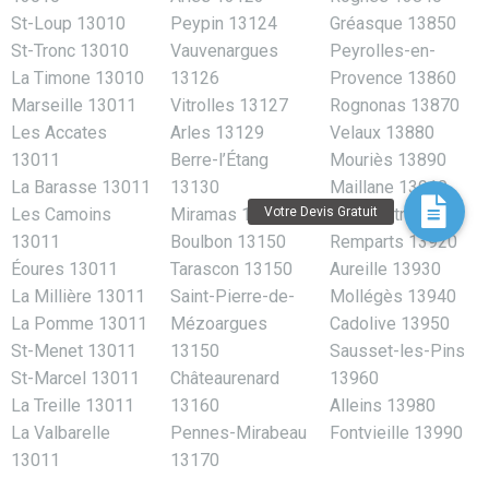
St-Loup 13010
Peypin 13124
Gréasque 13850
St-Tronc 13010
Vauvenargues
Peyrolles-en-
La Timone 13010
13126
Provence 13860
Marseille 13011
Vitrolles 13127
Rognonas 13870
Les Accates
Arles 13129
Velaux 13880
13011
Berre-l’Étang
Mouriès 13890
La Barasse 13011
13130
Maillane 13910
Les Camoins
Miramas 13140
Saint-Mitre-les-
13011
Boulbon 13150
Remparts 13920
Éoures 13011
Tarascon 13150
Aureille 13930
La Millière 13011
Saint-Pierre-de-
Mollégès 13940
La Pomme 13011
Mézoargues
Cadolive 13950
St-Menet 13011
13150
Sausset-les-Pins
St-Marcel 13011
Châteaurenard
13960
La Treille 13011
13160
Alleins 13980
La Valbarelle
Pennes-Mirabeau
Fontvieille 13990
13011
13170