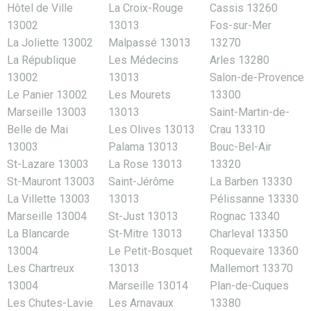
Hôtel de Ville
La Croix-Rouge
Cassis 13260
13002
13013
Fos-sur-Mer
La Joliette 13002
Malpassé 13013
13270
La République
Les Médecins
Arles 13280
13002
13013
Salon-de-Provence
Le Panier 13002
Les Mourets
13300
Marseille 13003
13013
Saint-Martin-de-
Belle de Mai
Les Olives 13013
Crau 13310
13003
Palama 13013
Bouc-Bel-Air
St-Lazare 13003
La Rose 13013
13320
St-Mauront 13003
Saint-Jérôme
La Barben 13330
La Villette 13003
13013
Pélissanne 13330
Marseille 13004
St-Just 13013
Rognac 13340
La Blancarde
St-Mitre 13013
Charleval 13350
13004
Le Petit-Bosquet
Roquevaire 13360
Les Chartreux
13013
Mallemort 13370
13004
Marseille 13014
Plan-de-Cuques
Les Chutes-Lavie
Les Arnavaux
13380