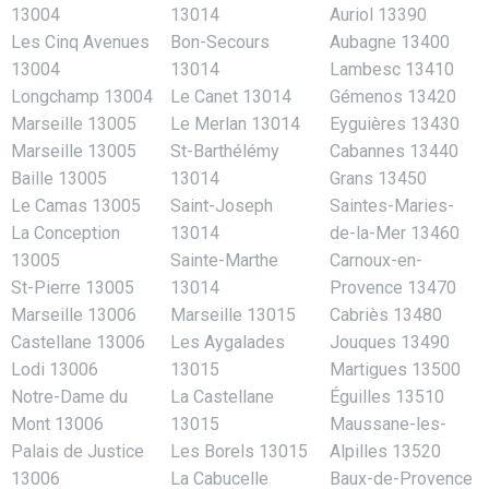
13004
13014
Auriol 13390
Les Cinq Avenues
Bon-Secours
Aubagne 13400
13004
13014
Lambesc 13410
Longchamp 13004
Le Canet 13014
Gémenos 13420
Marseille 13005
Le Merlan 13014
Eyguières 13430
Marseille 13005
St-Barthélémy
Cabannes 13440
Baille 13005
13014
Grans 13450
Le Camas 13005
Saint-Joseph
Saintes-Maries-
La Conception
13014
de-la-Mer 13460
13005
Sainte-Marthe
Carnoux-en-
St-Pierre 13005
13014
Provence 13470
Marseille 13006
Marseille 13015
Cabriès 13480
Castellane 13006
Les Aygalades
Jouques 13490
Lodi 13006
13015
Martigues 13500
Notre-Dame du
La Castellane
Éguilles 13510
Mont 13006
13015
Maussane-les-
Palais de Justice
Les Borels 13015
Alpilles 13520
13006
La Cabucelle
Baux-de-Provence