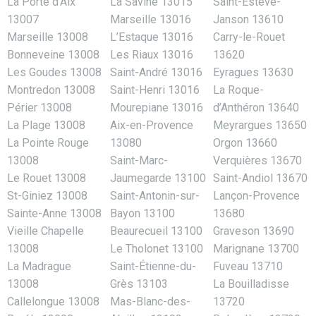
La Porte d’Aix
La Savine 13015
Saint-Estève-
13007
Marseille 13016
Janson 13610
Marseille 13008
L’Estaque 13016
Carry-le-Rouet
Bonneveine 13008
Les Riaux 13016
13620
Les Goudes 13008
Saint-André 13016
Eyragues 13630
Montredon 13008
Saint-Henri 13016
La Roque-
Périer 13008
Mourepiane 13016
d’Anthéron 13640
La Plage 13008
Aix-en-Provence
Meyrargues 13650
La Pointe Rouge
13080
Orgon 13660
13008
Saint-Marc-
Verquières 13670
Le Rouet 13008
Jaumegarde 13100
Saint-Andiol 13670
St-Giniez 13008
Saint-Antonin-sur-
Lançon-Provence
Sainte-Anne 13008
Bayon 13100
13680
Vieille Chapelle
Beaurecueil 13100
Graveson 13690
13008
Le Tholonet 13100
Marignane 13700
La Madrague
Saint-Étienne-du-
Fuveau 13710
13008
Grès 13103
La Bouilladisse
Callelongue 13008
Mas-Blanc-des-
13720