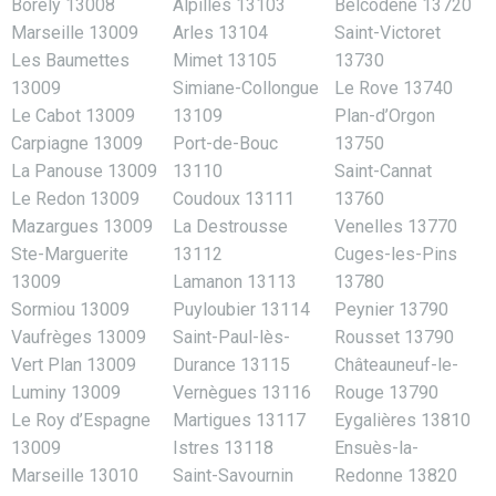
Borély 13008
Alpilles 13103
Belcodène 13720
Marseille 13009
Arles 13104
Saint-Victoret
Les Baumettes
Mimet 13105
13730
13009
Simiane-Collongue
Le Rove 13740
Le Cabot 13009
13109
Plan-d’Orgon
Carpiagne 13009
Port-de-Bouc
13750
La Panouse 13009
13110
Saint-Cannat
Le Redon 13009
Coudoux 13111
13760
Mazargues 13009
La Destrousse
Venelles 13770
Ste-Marguerite
13112
Cuges-les-Pins
13009
Lamanon 13113
13780
Sormiou 13009
Puyloubier 13114
Peynier 13790
Vaufrèges 13009
Saint-Paul-lès-
Rousset 13790
Vert Plan 13009
Durance 13115
Châteauneuf-le-
Luminy 13009
Vernègues 13116
Rouge 13790
Le Roy d’Espagne
Martigues 13117
Eygalières 13810
13009
Istres 13118
Ensuès-la-
Marseille 13010
Saint-Savournin
Redonne 13820