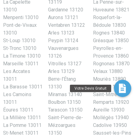
La Capelette
13119
La Penne-sur-
13010
Gardanne 13120
Huveaune 13821
Menpenti 13010
Aurons 13121
Roquefort-la-
Pont-de-Vivaux
Ventabren 13122
Bédoule 13830
13010
Arles 13123
Rognes 13840
St-Loup 13010
Peypin 13124
Gréasque 13850
St-Tronc 13010
Vauvenargues
Peyrolles-en-
La Timone 13010
13126
Provence 13860
Marseille 13011
Vitrolles 13127
Rognonas 13870
Les Accates
Arles 13129
Velaux 13880
13011
Berre-l’Étang
Mouriès 13890
La Barasse 13011
13130
Maillane 13910
Les Camoins
Miramas 13140
Saint-Mitre-les-
13011
Boulbon 13150
Remparts 13920
Éoures 13011
Tarascon 13150
Aureille 13930
La Millière 13011
Saint-Pierre-de-
Mollégès 13940
La Pomme 13011
Mézoargues
Cadolive 13950
St-Menet 13011
13150
Sausset-les-Pins