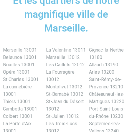
Et les quartiers de notre
magnifique ville de
Marseille.
Marseille 13001
La Valentine 13011
Gignac-la-Nerthe
Belsunce 13001
Marseille 13012
13180
Noailles 13001
Les Caillols 13012
Allauch 13190
Opéra 13001
La Fourragère
Arles 13200
St Charles 13001
13012
Saint-Rémy-de-
La cannebière
Montolivet 13012
Provence 13210
13001
St-Barnabé 13012
Châteauneuf-les-
Thiers 13001
St-Jean du Désert
Martigues 13220
Gambetta 13001
13012
Port-Saint-Louis-
Colbert 13001
St-Julien 13012
du-Rhône 13230
La Porte d’Aix
Les Trois-Lucs
Septèmes-les-
13001
13012
Vallons 13240