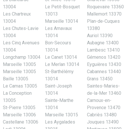
13004
Le Petit-Bosquet
Roquevaire 13360
Les Chartreux
13013
Mallemort 13370
13004
Marseille 13014
Plan-de-Cuques
Les Chutes-Lavie
Les Arnavaux
13380
13004
13014
Auriol 13390
Les Cinq Avenues
Bon-Secours
Aubagne 13400
13004
13014
Lambesc 13410
Longchamp 13004
Le Canet 13014
Gémenos 13420
Marseille 13005
Le Merlan 13014
Eyguières 13430
Marseille 13005
St-Barthélémy
Cabannes 13440
Baille 13005
13014
Grans 13450
Le Camas 13005
Saint-Joseph
Saintes-Maries-
La Conception
13014
de-la-Mer 13460
13005
Sainte-Marthe
Carnoux-en-
St-Pierre 13005
13014
Provence 13470
Marseille 13006
Marseille 13015
Cabriès 13480
Castellane 13006
Les Aygalades
Jouques 13490