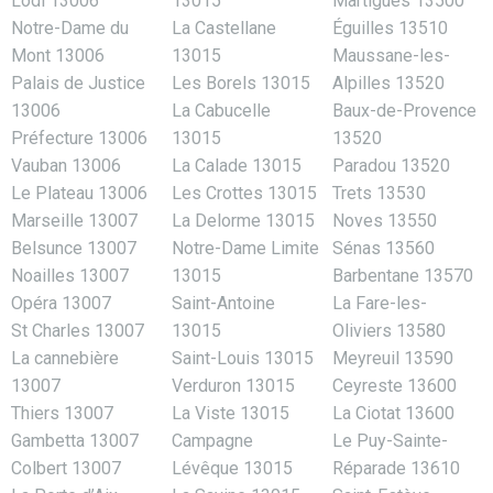
Lodi 13006
13015
Martigues 13500
Notre-Dame du
La Castellane
Éguilles 13510
Mont 13006
13015
Maussane-les-
Palais de Justice
Les Borels 13015
Alpilles 13520
13006
La Cabucelle
Baux-de-Provence
Préfecture 13006
13015
13520
Vauban 13006
La Calade 13015
Paradou 13520
Le Plateau 13006
Les Crottes 13015
Trets 13530
Marseille 13007
La Delorme 13015
Noves 13550
Belsunce 13007
Notre-Dame Limite
Sénas 13560
Noailles 13007
13015
Barbentane 13570
Opéra 13007
Saint-Antoine
La Fare-les-
St Charles 13007
13015
Oliviers 13580
La cannebière
Saint-Louis 13015
Meyreuil 13590
13007
Verduron 13015
Ceyreste 13600
Thiers 13007
La Viste 13015
La Ciotat 13600
Gambetta 13007
Campagne
Le Puy-Sainte-
Colbert 13007
Lévêque 13015
Réparade 13610