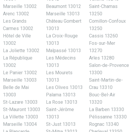
Marseille 13002
Beaumont 13012
Saint-Chamas
Arenc 13002
Marseille 13013
13250
Les Grands
Château Gombert
Cornillon-Confoux
Carmes 13002
13013
13250
Hôtel de Ville
La Croix-Rouge
Cassis 13260
13002
13013
Fos-sur-Mer
La Joliette 13002
Malpassé 13013
13270
La République
Les Médecins
Arles 13280
13002
13013
Salon-de-Provence
Le Panier 13002
Les Mourets
13300
Marseille 13003
13013
Saint-Martin-de-
Belle de Mai
Les Olives 13013
Crau 13310
13003
Palama 13013
Bouc-Bel-Air
St-Lazare 13003
La Rose 13013
13320
St-Mauront 13003
Saint-Jérôme
La Barben 13330
La Villette 13003
13013
Pélissanne 13330
Marseille 13004
St-Just 13013
Rognac 13340
La Blancarde
St-Mitre 13013
Charleval 13350