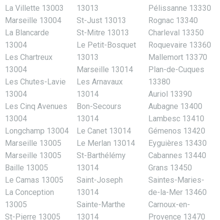
La Villette 13003
13013
Pélissanne 13330
Marseille 13004
St-Just 13013
Rognac 13340
La Blancarde
St-Mitre 13013
Charleval 13350
13004
Le Petit-Bosquet
Roquevaire 13360
Les Chartreux
13013
Mallemort 13370
13004
Marseille 13014
Plan-de-Cuques
Les Chutes-Lavie
Les Arnavaux
13380
13004
13014
Auriol 13390
Les Cinq Avenues
Bon-Secours
Aubagne 13400
13004
13014
Lambesc 13410
Longchamp 13004
Le Canet 13014
Gémenos 13420
Marseille 13005
Le Merlan 13014
Eyguières 13430
Marseille 13005
St-Barthélémy
Cabannes 13440
Baille 13005
13014
Grans 13450
Le Camas 13005
Saint-Joseph
Saintes-Maries-
La Conception
13014
de-la-Mer 13460
13005
Sainte-Marthe
Carnoux-en-
St-Pierre 13005
13014
Provence 13470