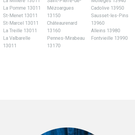
La Millière 13011
Saint-Pierre-de-
Mollégès 13940
La Pomme 13011
Mézoargues
Cadolive 13950
St-Menet 13011
13150
Sausset-les-Pins
St-Marcel 13011
Châteaurenard
13960
La Treille 13011
13160
Alleins 13980
La Valbarelle
Pennes-Mirabeau
Fontvieille 13990
13011
13170