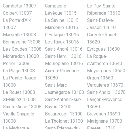
Gambetta 13007
Campagne
Le Puy-Sainte-
Colbert 13007
Lévêque 13015
Réparade 13610
La Porte d’Aix
La Savine 13015
Saint-Estève-
13007
Marseille 13016
Janson 13610
Marseille 13008
L’Estaque 13016
Carry-le-Rouet
Bonneveine 13008
Les Riaux 13016
13620
Les Goudes 13008
Saint-André 13016
Eyragues 13630
Montredon 13008
Saint-Henri 13016
La Roque-
Périer 13008
Mourepiane 13016
d’Anthéron 13640
La Plage 13008
Aix-en-Provence
Meyrargues 13650
La Pointe Rouge
13080
Orgon 13660
13008
Saint-Marc-
Verquières 13670
Le Rouet 13008
Jaumegarde 13100
Saint-Andiol 13670
St-Giniez 13008
Saint-Antonin-sur-
Lançon-Provence
Sainte-Anne 13008
Bayon 13100
13680
Vieille Chapelle
Beaurecueil 13100
Graveson 13690
13008
Le Tholonet 13100
Marignane 13700
La Madrague
Saint-Étienne-du-
Fuveau 13710