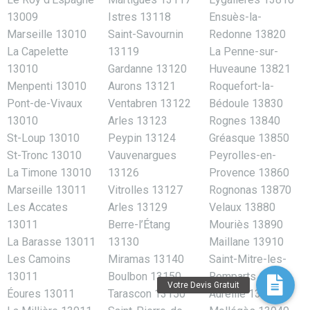
13009
Istres 13118
Ensuès-la-
Marseille 13010
Saint-Savournin
Redonne 13820
La Capelette
13119
La Penne-sur-
13010
Gardanne 13120
Huveaune 13821
Menpenti 13010
Aurons 13121
Roquefort-la-
Pont-de-Vivaux
Ventabren 13122
Bédoule 13830
13010
Arles 13123
Rognes 13840
St-Loup 13010
Peypin 13124
Gréasque 13850
St-Tronc 13010
Vauvenargues
Peyrolles-en-
La Timone 13010
13126
Provence 13860
Marseille 13011
Vitrolles 13127
Rognonas 13870
Les Accates
Arles 13129
Velaux 13880
13011
Berre-l’Étang
Mouriès 13890
La Barasse 13011
13130
Maillane 13910
Les Camoins
Miramas 13140
Saint-Mitre-les-
13011
Boulbon 13150
Remparts 13920
Éoures 13011
Tarascon 13150
Aureille 13930