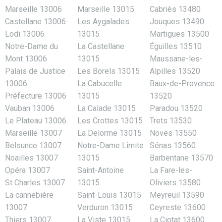
Marseille 13006
Marseille 13015
Cabriès 13480
Castellane 13006
Les Aygalades
Jouques 13490
Lodi 13006
13015
Martigues 13500
Notre-Dame du
La Castellane
Éguilles 13510
Mont 13006
13015
Maussane-les-
Palais de Justice
Les Borels 13015
Alpilles 13520
13006
La Cabucelle
Baux-de-Provence
Préfecture 13006
13015
13520
Vauban 13006
La Calade 13015
Paradou 13520
Le Plateau 13006
Les Crottes 13015
Trets 13530
Marseille 13007
La Delorme 13015
Noves 13550
Belsunce 13007
Notre-Dame Limite
Sénas 13560
Noailles 13007
13015
Barbentane 13570
Opéra 13007
Saint-Antoine
La Fare-les-
St Charles 13007
13015
Oliviers 13580
La cannebière
Saint-Louis 13015
Meyreuil 13590
13007
Verduron 13015
Ceyreste 13600
Thiers 13007
La Viste 13015
La Ciotat 13600