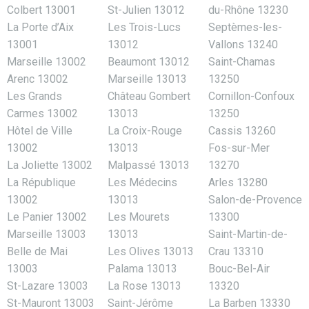
Colbert 13001
St-Julien 13012
du-Rhône 13230
La Porte d’Aix
Les Trois-Lucs
Septèmes-les-
13001
13012
Vallons 13240
Marseille 13002
Beaumont 13012
Saint-Chamas
Arenc 13002
Marseille 13013
13250
Les Grands
Château Gombert
Cornillon-Confoux
Carmes 13002
13013
13250
Hôtel de Ville
La Croix-Rouge
Cassis 13260
13002
13013
Fos-sur-Mer
La Joliette 13002
Malpassé 13013
13270
La République
Les Médecins
Arles 13280
13002
13013
Salon-de-Provence
Le Panier 13002
Les Mourets
13300
Marseille 13003
13013
Saint-Martin-de-
Belle de Mai
Les Olives 13013
Crau 13310
13003
Palama 13013
Bouc-Bel-Air
St-Lazare 13003
La Rose 13013
13320
St-Mauront 13003
Saint-Jérôme
La Barben 13330