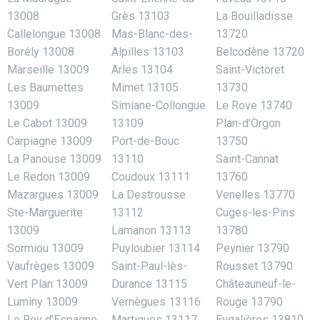
13008
Grès 13103
La Bouilladisse
Callelongue 13008
Mas-Blanc-des-
13720
Borély 13008
Alpilles 13103
Belcodène 13720
Marseille 13009
Arles 13104
Saint-Victoret
Les Baumettes
Mimet 13105
13730
13009
Simiane-Collongue
Le Rove 13740
Le Cabot 13009
13109
Plan-d’Orgon
Carpiagne 13009
Port-de-Bouc
13750
La Panouse 13009
13110
Saint-Cannat
Le Redon 13009
Coudoux 13111
13760
Mazargues 13009
La Destrousse
Venelles 13770
Ste-Marguerite
13112
Cuges-les-Pins
13009
Lamanon 13113
13780
Sormiou 13009
Puyloubier 13114
Peynier 13790
Vaufrèges 13009
Saint-Paul-lès-
Rousset 13790
Vert Plan 13009
Durance 13115
Châteauneuf-le-
Luminy 13009
Vernègues 13116
Rouge 13790
Le Roy d’Espagne
Martigues 13117
Eygalières 13810