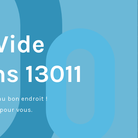
Vide
s 13011
u bon endroit !
pour vous.