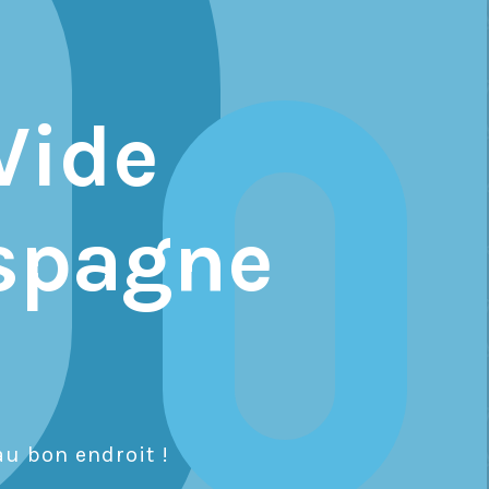
Vide
Espagne
u bon endroit !