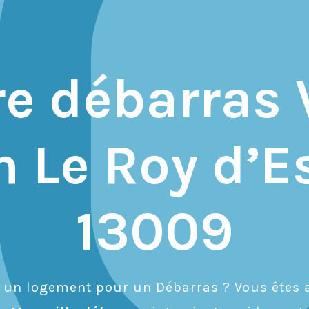
re débarras 
 Le Roy d’
13009
r un logement pour un Débarras ? Vous êtes a