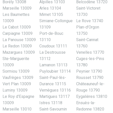
Borély 13008
Alpilles 13103
Belcodène 13720
Marseille 13009
Arles 13104
Saint-Victoret
Les Baumettes
Mimet 13105
13730
13009
Simiane-Collongue
Le Rove 13740
Le Cabot 13009
13109
Plan-d’Orgon
Carpiagne 13009
Port-de-Bouc
13750
La Panouse 13009
13110
Saint-Cannat
Le Redon 13009
Coudoux 13111
13760
Mazargues 13009
La Destrousse
Venelles 13770
Ste-Marguerite
13112
Cuges-les-Pins
13009
Lamanon 13113
13780
Sormiou 13009
Puyloubier 13114
Peynier 13790
Vaufrèges 13009
Saint-Paul-lès-
Rousset 13790
Vert Plan 13009
Durance 13115
Châteauneuf-le-
Luminy 13009
Vernègues 13116
Rouge 13790
Le Roy d’Espagne
Martigues 13117
Eygalières 13810
13009
Istres 13118
Ensuès-la-
Marseille 13010
Saint-Savournin
Redonne 13820