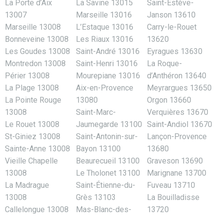
La Porte d’Aix
La Savine 13015
Saint-Estève-
13007
Marseille 13016
Janson 13610
Marseille 13008
L’Estaque 13016
Carry-le-Rouet
Bonneveine 13008
Les Riaux 13016
13620
Les Goudes 13008
Saint-André 13016
Eyragues 13630
Montredon 13008
Saint-Henri 13016
La Roque-
Périer 13008
Mourepiane 13016
d’Anthéron 13640
La Plage 13008
Aix-en-Provence
Meyrargues 13650
La Pointe Rouge
13080
Orgon 13660
13008
Saint-Marc-
Verquières 13670
Le Rouet 13008
Jaumegarde 13100
Saint-Andiol 13670
St-Giniez 13008
Saint-Antonin-sur-
Lançon-Provence
Sainte-Anne 13008
Bayon 13100
13680
Vieille Chapelle
Beaurecueil 13100
Graveson 13690
13008
Le Tholonet 13100
Marignane 13700
La Madrague
Saint-Étienne-du-
Fuveau 13710
13008
Grès 13103
La Bouilladisse
Callelongue 13008
Mas-Blanc-des-
13720