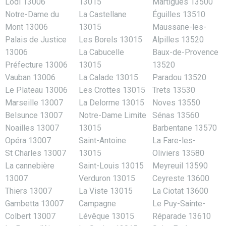
Lodi 13006
13015
Martigues 13500
Notre-Dame du
La Castellane
Éguilles 13510
Mont 13006
13015
Maussane-les-
Palais de Justice
Les Borels 13015
Alpilles 13520
13006
La Cabucelle
Baux-de-Provence
Préfecture 13006
13015
13520
Vauban 13006
La Calade 13015
Paradou 13520
Le Plateau 13006
Les Crottes 13015
Trets 13530
Marseille 13007
La Delorme 13015
Noves 13550
Belsunce 13007
Notre-Dame Limite
Sénas 13560
Noailles 13007
13015
Barbentane 13570
Opéra 13007
Saint-Antoine
La Fare-les-
St Charles 13007
13015
Oliviers 13580
La cannebière
Saint-Louis 13015
Meyreuil 13590
13007
Verduron 13015
Ceyreste 13600
Thiers 13007
La Viste 13015
La Ciotat 13600
Gambetta 13007
Campagne
Le Puy-Sainte-
Colbert 13007
Lévêque 13015
Réparade 13610