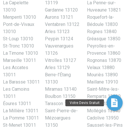
La Capelette
13119
La Penne-sur-
13010
Gardanne 13120
Huveaune 13821
Menpenti 13010
Aurons 13121
Roquefort-la-
Pont-de-Vivaux
Ventabren 13122
Bédoule 13830
13010
Arles 13123
Rognes 13840
St-Loup 13010
Peypin 13124
Gréasque 13850
St-Tronc 13010
Vauvenargues
Peyrolles-en-
La Timone 13010
13126
Provence 13860
Marseille 13011
Vitrolles 13127
Rognonas 13870
Les Accates
Arles 13129
Velaux 13880
13011
Berre-l’Étang
Mouriès 13890
La Barasse 13011
13130
Maillane 13910
Les Camoins
Miramas 13140
Saint-Mitre-les-
13011
Boulbon 13150
Remparts 13920
Éoures 13011
Tarascon 13150
Aureille 13930
La Millière 13011
Saint-Pierre-de-
Mollégès 13940
La Pomme 13011
Mézoargues
Cadolive 13950
St-Menet 13011
13150
Sausset-les-Pins