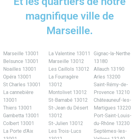
Et les quartiers de notre
magnifique ville de
Marseille.
Marseille 13001
La Valentine 13011
Gignac-la-Nerthe
Belsunce 13001
Marseille 13012
13180
Noailles 13001
Les Caillols 13012
Allauch 13190
Opéra 13001
La Fourragère
Arles 13200
St Charles 13001
13012
Saint-Rémy-de-
La cannebière
Montolivet 13012
Provence 13210
13001
St-Barnabé 13012
Châteauneuf-les-
Thiers 13001
St-Jean du Désert
Martigues 13220
Gambetta 13001
13012
Port-Saint-Louis-
Colbert 13001
St-Julien 13012
du-Rhône 13230
La Porte d’Aix
Les Trois-Lucs
Septèmes-les-
13001
13012
Vallons 13240