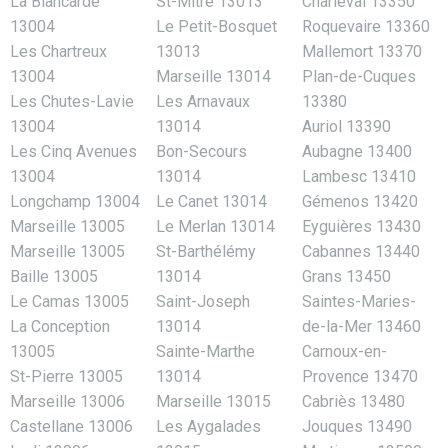
La Blancarde
St-Mitre 13013
Charleval 13350
13004
Le Petit-Bosquet
Roquevaire 13360
Les Chartreux
13013
Mallemort 13370
13004
Marseille 13014
Plan-de-Cuques
Les Chutes-Lavie
Les Arnavaux
13380
13004
13014
Auriol 13390
Les Cinq Avenues
Bon-Secours
Aubagne 13400
13004
13014
Lambesc 13410
Longchamp 13004
Le Canet 13014
Gémenos 13420
Marseille 13005
Le Merlan 13014
Eyguières 13430
Marseille 13005
St-Barthélémy
Cabannes 13440
Baille 13005
13014
Grans 13450
Le Camas 13005
Saint-Joseph
Saintes-Maries-
La Conception
13014
de-la-Mer 13460
13005
Sainte-Marthe
Carnoux-en-
St-Pierre 13005
13014
Provence 13470
Marseille 13006
Marseille 13015
Cabriès 13480
Castellane 13006
Les Aygalades
Jouques 13490