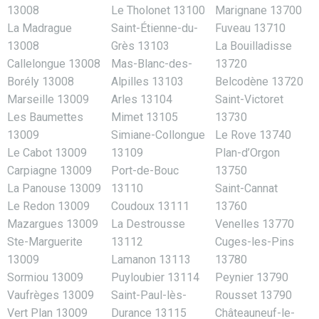
13008
Le Tholonet 13100
Marignane 13700
La Madrague
Saint-Étienne-du-
Fuveau 13710
13008
Grès 13103
La Bouilladisse
Callelongue 13008
Mas-Blanc-des-
13720
Borély 13008
Alpilles 13103
Belcodène 13720
Marseille 13009
Arles 13104
Saint-Victoret
Les Baumettes
Mimet 13105
13730
13009
Simiane-Collongue
Le Rove 13740
Le Cabot 13009
13109
Plan-d’Orgon
Carpiagne 13009
Port-de-Bouc
13750
La Panouse 13009
13110
Saint-Cannat
Le Redon 13009
Coudoux 13111
13760
Mazargues 13009
La Destrousse
Venelles 13770
Ste-Marguerite
13112
Cuges-les-Pins
13009
Lamanon 13113
13780
Sormiou 13009
Puyloubier 13114
Peynier 13790
Vaufrèges 13009
Saint-Paul-lès-
Rousset 13790
Vert Plan 13009
Durance 13115
Châteauneuf-le-