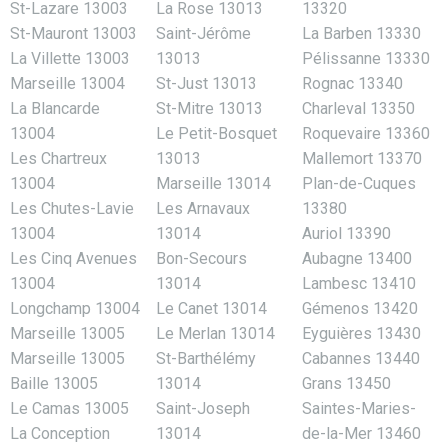
St-Lazare 13003
La Rose 13013
13320
St-Mauront 13003
Saint-Jérôme
La Barben 13330
La Villette 13003
13013
Pélissanne 13330
Marseille 13004
St-Just 13013
Rognac 13340
La Blancarde
St-Mitre 13013
Charleval 13350
13004
Le Petit-Bosquet
Roquevaire 13360
Les Chartreux
13013
Mallemort 13370
13004
Marseille 13014
Plan-de-Cuques
Les Chutes-Lavie
Les Arnavaux
13380
13004
13014
Auriol 13390
Les Cinq Avenues
Bon-Secours
Aubagne 13400
13004
13014
Lambesc 13410
Longchamp 13004
Le Canet 13014
Gémenos 13420
Marseille 13005
Le Merlan 13014
Eyguières 13430
Marseille 13005
St-Barthélémy
Cabannes 13440
Baille 13005
13014
Grans 13450
Le Camas 13005
Saint-Joseph
Saintes-Maries-
La Conception
13014
de-la-Mer 13460