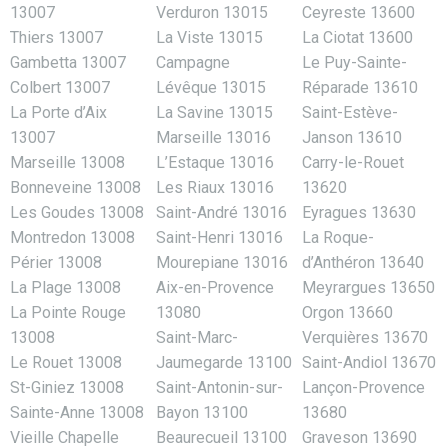
13007
Verduron 13015
Ceyreste 13600
Thiers 13007
La Viste 13015
La Ciotat 13600
Gambetta 13007
Campagne
Le Puy-Sainte-
Colbert 13007
Lévêque 13015
Réparade 13610
La Porte d’Aix
La Savine 13015
Saint-Estève-
13007
Marseille 13016
Janson 13610
Marseille 13008
L’Estaque 13016
Carry-le-Rouet
Bonneveine 13008
Les Riaux 13016
13620
Les Goudes 13008
Saint-André 13016
Eyragues 13630
Montredon 13008
Saint-Henri 13016
La Roque-
Périer 13008
Mourepiane 13016
d’Anthéron 13640
La Plage 13008
Aix-en-Provence
Meyrargues 13650
La Pointe Rouge
13080
Orgon 13660
13008
Saint-Marc-
Verquières 13670
Le Rouet 13008
Jaumegarde 13100
Saint-Andiol 13670
St-Giniez 13008
Saint-Antonin-sur-
Lançon-Provence
Sainte-Anne 13008
Bayon 13100
13680
Vieille Chapelle
Beaurecueil 13100
Graveson 13690