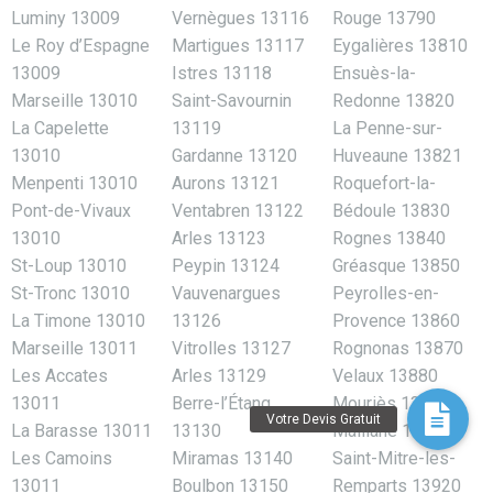
Luminy 13009
Vernègues 13116
Rouge 13790
Le Roy d’Espagne
Martigues 13117
Eygalières 13810
13009
Istres 13118
Ensuès-la-
Marseille 13010
Saint-Savournin
Redonne 13820
La Capelette
13119
La Penne-sur-
13010
Gardanne 13120
Huveaune 13821
Menpenti 13010
Aurons 13121
Roquefort-la-
Pont-de-Vivaux
Ventabren 13122
Bédoule 13830
13010
Arles 13123
Rognes 13840
St-Loup 13010
Peypin 13124
Gréasque 13850
St-Tronc 13010
Vauvenargues
Peyrolles-en-
La Timone 13010
13126
Provence 13860
Marseille 13011
Vitrolles 13127
Rognonas 13870
Les Accates
Arles 13129
Velaux 13880
13011
Berre-l’Étang
Mouriès 13890
La Barasse 13011
13130
Maillane 13910
Les Camoins
Miramas 13140
Saint-Mitre-les-
13011
Boulbon 13150
Remparts 13920