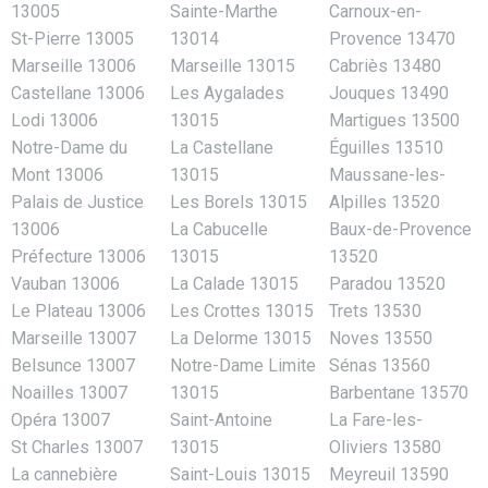
13005
Sainte-Marthe
Carnoux-en-
St-Pierre 13005
13014
Provence 13470
Marseille 13006
Marseille 13015
Cabriès 13480
Castellane 13006
Les Aygalades
Jouques 13490
Lodi 13006
13015
Martigues 13500
Notre-Dame du
La Castellane
Éguilles 13510
Mont 13006
13015
Maussane-les-
Palais de Justice
Les Borels 13015
Alpilles 13520
13006
La Cabucelle
Baux-de-Provence
Préfecture 13006
13015
13520
Vauban 13006
La Calade 13015
Paradou 13520
Le Plateau 13006
Les Crottes 13015
Trets 13530
Marseille 13007
La Delorme 13015
Noves 13550
Belsunce 13007
Notre-Dame Limite
Sénas 13560
Noailles 13007
13015
Barbentane 13570
Opéra 13007
Saint-Antoine
La Fare-les-
St Charles 13007
13015
Oliviers 13580
La cannebière
Saint-Louis 13015
Meyreuil 13590