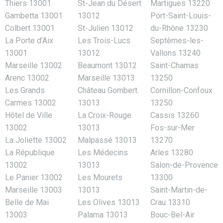
Thiers 13001
St-Jean du Désert
Martigues 13220
Gambetta 13001
13012
Port-Saint-Louis-
Colbert 13001
St-Julien 13012
du-Rhône 13230
La Porte d’Aix
Les Trois-Lucs
Septèmes-les-
13001
13012
Vallons 13240
Marseille 13002
Beaumont 13012
Saint-Chamas
Arenc 13002
Marseille 13013
13250
Les Grands
Château Gombert
Cornillon-Confoux
Carmes 13002
13013
13250
Hôtel de Ville
La Croix-Rouge
Cassis 13260
13002
13013
Fos-sur-Mer
La Joliette 13002
Malpassé 13013
13270
La République
Les Médecins
Arles 13280
13002
13013
Salon-de-Provence
Le Panier 13002
Les Mourets
13300
Marseille 13003
13013
Saint-Martin-de-
Belle de Mai
Les Olives 13013
Crau 13310
13003
Palama 13013
Bouc-Bel-Air