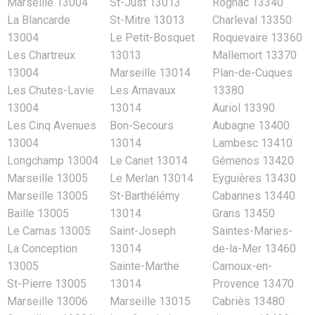
Marseille 13004
St-Just 13013
Rognac 13340
La Blancarde
St-Mitre 13013
Charleval 13350
13004
Le Petit-Bosquet
Roquevaire 13360
Les Chartreux
13013
Mallemort 13370
13004
Marseille 13014
Plan-de-Cuques
Les Chutes-Lavie
Les Arnavaux
13380
13004
13014
Auriol 13390
Les Cinq Avenues
Bon-Secours
Aubagne 13400
13004
13014
Lambesc 13410
Longchamp 13004
Le Canet 13014
Gémenos 13420
Marseille 13005
Le Merlan 13014
Eyguières 13430
Marseille 13005
St-Barthélémy
Cabannes 13440
Baille 13005
13014
Grans 13450
Le Camas 13005
Saint-Joseph
Saintes-Maries-
La Conception
13014
de-la-Mer 13460
13005
Sainte-Marthe
Carnoux-en-
St-Pierre 13005
13014
Provence 13470
Marseille 13006
Marseille 13015
Cabriès 13480