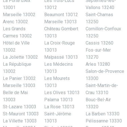
La Porte d’Aix
Les Trois-Lucs
Septèmes-les-
13001
13012
Vallons 13240
Marseille 13002
Beaumont 13012
Saint-Chamas
Arenc 13002
Marseille 13013
13250
Les Grands
Château Gombert
Cornillon-Confoux
Carmes 13002
13013
13250
Hôtel de Ville
La Croix-Rouge
Cassis 13260
13002
13013
Fos-sur-Mer
La Joliette 13002
Malpassé 13013
13270
La République
Les Médecins
Arles 13280
13002
13013
Salon-de-Provence
Le Panier 13002
Les Mourets
13300
Marseille 13003
13013
Saint-Martin-de-
Belle de Mai
Les Olives 13013
Crau 13310
13003
Palama 13013
Bouc-Bel-Air
St-Lazare 13003
La Rose 13013
13320
St-Mauront 13003
Saint-Jérôme
La Barben 13330
La Villette 13003
13013
Pélissanne 13330