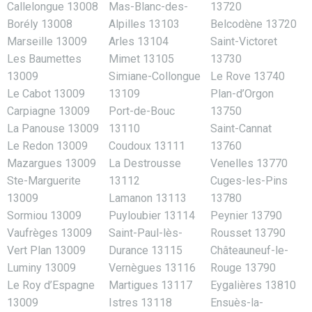
Callelongue 13008
Mas-Blanc-des-
13720
Borély 13008
Alpilles 13103
Belcodène 13720
Marseille 13009
Arles 13104
Saint-Victoret
Les Baumettes
Mimet 13105
13730
13009
Simiane-Collongue
Le Rove 13740
Le Cabot 13009
13109
Plan-d’Orgon
Carpiagne 13009
Port-de-Bouc
13750
La Panouse 13009
13110
Saint-Cannat
Le Redon 13009
Coudoux 13111
13760
Mazargues 13009
La Destrousse
Venelles 13770
Ste-Marguerite
13112
Cuges-les-Pins
13009
Lamanon 13113
13780
Sormiou 13009
Puyloubier 13114
Peynier 13790
Vaufrèges 13009
Saint-Paul-lès-
Rousset 13790
Vert Plan 13009
Durance 13115
Châteauneuf-le-
Luminy 13009
Vernègues 13116
Rouge 13790
Le Roy d’Espagne
Martigues 13117
Eygalières 13810
13009
Istres 13118
Ensuès-la-