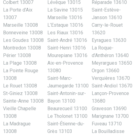
Colbert 13007
Lévêque 13015
Réparade 13610
La Porte d’Aix
La Savine 13015
Saint-Estève-
13007
Marseille 13016
Janson 13610
Marseille 13008
L’Estaque 13016
Carry-le-Rouet
Bonneveine 13008
Les Riaux 13016
13620
Les Goudes 13008
Saint-André 13016
Eyragues 13630
Montredon 13008
Saint-Henri 13016
La Roque-
Périer 13008
Mourepiane 13016
d’Anthéron 13640
La Plage 13008
Aix-en-Provence
Meyrargues 13650
La Pointe Rouge
13080
Orgon 13660
13008
Saint-Marc-
Verquières 13670
Le Rouet 13008
Jaumegarde 13100
Saint-Andiol 13670
St-Giniez 13008
Saint-Antonin-sur-
Lançon-Provence
Sainte-Anne 13008
Bayon 13100
13680
Vieille Chapelle
Beaurecueil 13100
Graveson 13690
13008
Le Tholonet 13100
Marignane 13700
La Madrague
Saint-Étienne-du-
Fuveau 13710
13008
Grès 13103
La Bouilladisse