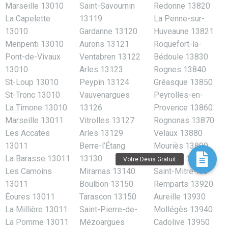
Marseille 13010
Saint-Savournin
Redonne 13820
La Capelette
13119
La Penne-sur-
13010
Gardanne 13120
Huveaune 13821
Menpenti 13010
Aurons 13121
Roquefort-la-
Pont-de-Vivaux
Ventabren 13122
Bédoule 13830
13010
Arles 13123
Rognes 13840
St-Loup 13010
Peypin 13124
Gréasque 13850
St-Tronc 13010
Vauvenargues
Peyrolles-en-
La Timone 13010
13126
Provence 13860
Marseille 13011
Vitrolles 13127
Rognonas 13870
Les Accates
Arles 13129
Velaux 13880
13011
Berre-l’Étang
Mouriès 13890
La Barasse 13011
13130
Maillane 13910
Les Camoins
Miramas 13140
Saint-Mitre-les-
13011
Boulbon 13150
Remparts 13920
Éoures 13011
Tarascon 13150
Aureille 13930
La Millière 13011
Saint-Pierre-de-
Mollégès 13940
La Pomme 13011
Mézoargues
Cadolive 13950