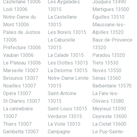
Castellane 13006
Les Aygalades
Jouques 13490
Lodi 13006
13015
Martigues 13500
Notre-Dame du
La Castellane
Éguilles 13510
Mont 13006
13015
Maussane-les-
Palais de Justice
Les Borels 13015
Alpilles 13520
13006
La Cabucelle
Baux-de-Provence
Préfecture 13006
13015
13520
Vauban 13006
La Calade 13015
Paradou 13520
Le Plateau 13006
Les Crottes 13015
Trets 13530
Marseille 13007
La Delorme 13015
Noves 13550
Belsunce 13007
Notre-Dame Limite
Sénas 13560
Noailles 13007
13015
Barbentane 13570
Opéra 13007
Saint-Antoine
La Fare-les-
St Charles 13007
13015
Oliviers 13580
La cannebière
Saint-Louis 13015
Meyreuil 13590
13007
Verduron 13015
Ceyreste 13600
Thiers 13007
La Viste 13015
La Ciotat 13600
Gambetta 13007
Campagne
Le Puy-Sainte-