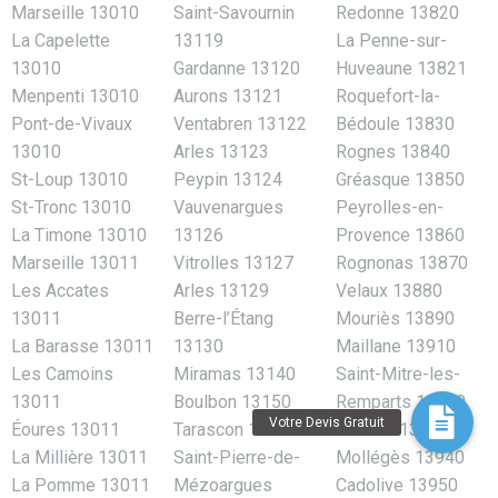
Marseille 13010
Saint-Savournin
Redonne 13820
La Capelette
13119
La Penne-sur-
13010
Gardanne 13120
Huveaune 13821
Menpenti 13010
Aurons 13121
Roquefort-la-
Pont-de-Vivaux
Ventabren 13122
Bédoule 13830
13010
Arles 13123
Rognes 13840
St-Loup 13010
Peypin 13124
Gréasque 13850
St-Tronc 13010
Vauvenargues
Peyrolles-en-
La Timone 13010
13126
Provence 13860
Marseille 13011
Vitrolles 13127
Rognonas 13870
Les Accates
Arles 13129
Velaux 13880
13011
Berre-l’Étang
Mouriès 13890
La Barasse 13011
13130
Maillane 13910
Les Camoins
Miramas 13140
Saint-Mitre-les-
13011
Boulbon 13150
Remparts 13920
Éoures 13011
Tarascon 13150
Aureille 13930
La Millière 13011
Saint-Pierre-de-
Mollégès 13940
La Pomme 13011
Mézoargues
Cadolive 13950