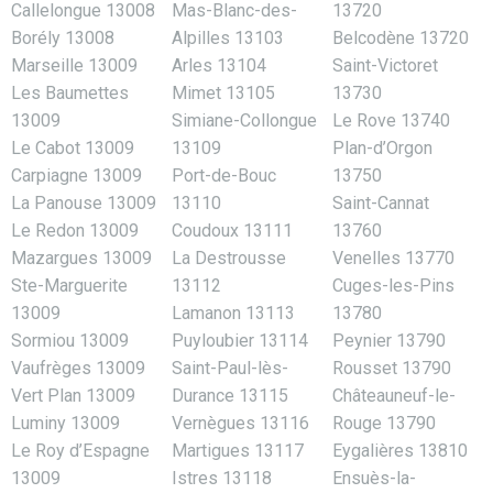
Callelongue 13008
Mas-Blanc-des-
13720
Borély 13008
Alpilles 13103
Belcodène 13720
Marseille 13009
Arles 13104
Saint-Victoret
Les Baumettes
Mimet 13105
13730
13009
Simiane-Collongue
Le Rove 13740
Le Cabot 13009
13109
Plan-d’Orgon
Carpiagne 13009
Port-de-Bouc
13750
La Panouse 13009
13110
Saint-Cannat
Le Redon 13009
Coudoux 13111
13760
Mazargues 13009
La Destrousse
Venelles 13770
Ste-Marguerite
13112
Cuges-les-Pins
13009
Lamanon 13113
13780
Sormiou 13009
Puyloubier 13114
Peynier 13790
Vaufrèges 13009
Saint-Paul-lès-
Rousset 13790
Vert Plan 13009
Durance 13115
Châteauneuf-le-
Luminy 13009
Vernègues 13116
Rouge 13790
Le Roy d’Espagne
Martigues 13117
Eygalières 13810
13009
Istres 13118
Ensuès-la-