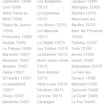
Castellane 13006
Les Aygalades
Jouques 13490
Lodi 13006
13015
Martigues 13500
Notre-Dame du
La Castellane
Éguilles 13510
Mont 13006
13015
Maussane-les-
Palais de Justice
Les Borels 13015
Alpilles 13520
13006
La Cabucelle
Baux-de-Provence
Préfecture 13006
13015
13520
Vauban 13006
La Calade 13015
Paradou 13520
Le Plateau 13006
Les Crottes 13015
Trets 13530
Marseille 13007
La Delorme 13015
Noves 13550
Belsunce 13007
Notre-Dame Limite
Sénas 13560
Noailles 13007
13015
Barbentane 13570
Opéra 13007
Saint-Antoine
La Fare-les-
St Charles 13007
13015
Oliviers 13580
La cannebière
Saint-Louis 13015
Meyreuil 13590
13007
Verduron 13015
Ceyreste 13600
Thiers 13007
La Viste 13015
La Ciotat 13600
Gambetta 13007
Campagne
Le Puy-Sainte-