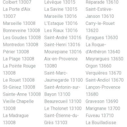
Colbert 13007
Lévêque 13015
Réparade 13610
La Porte d’Aix
La Savine 13015
Saint-Estève-
13007
Marseille 13016
Janson 13610
Marseille 13008
L’Estaque 13016
Carry-le-Rouet
Bonneveine 13008
Les Riaux 13016
13620
Les Goudes 13008
Saint-André 13016
Eyragues 13630
Montredon 13008
Saint-Henri 13016
La Roque-
Périer 13008
Mourepiane 13016
d’Anthéron 13640
La Plage 13008
Aix-en-Provence
Meyrargues 13650
La Pointe Rouge
13080
Orgon 13660
13008
Saint-Marc-
Verquières 13670
Le Rouet 13008
Jaumegarde 13100
Saint-Andiol 13670
St-Giniez 13008
Saint-Antonin-sur-
Lançon-Provence
Sainte-Anne 13008
Bayon 13100
13680
Vieille Chapelle
Beaurecueil 13100
Graveson 13690
13008
Le Tholonet 13100
Marignane 13700
La Madrague
Saint-Étienne-du-
Fuveau 13710
13008
Grès 13103
La Bouilladisse