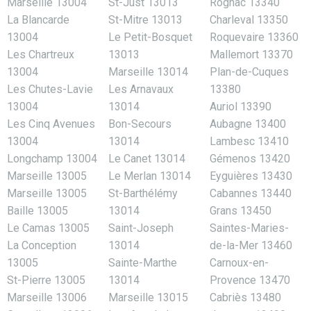
Marseille 13004
St-Just 13013
Rognac 13340
La Blancarde
St-Mitre 13013
Charleval 13350
13004
Le Petit-Bosquet
Roquevaire 13360
Les Chartreux
13013
Mallemort 13370
13004
Marseille 13014
Plan-de-Cuques
Les Chutes-Lavie
Les Arnavaux
13380
13004
13014
Auriol 13390
Les Cinq Avenues
Bon-Secours
Aubagne 13400
13004
13014
Lambesc 13410
Longchamp 13004
Le Canet 13014
Gémenos 13420
Marseille 13005
Le Merlan 13014
Eyguières 13430
Marseille 13005
St-Barthélémy
Cabannes 13440
Baille 13005
13014
Grans 13450
Le Camas 13005
Saint-Joseph
Saintes-Maries-
La Conception
13014
de-la-Mer 13460
13005
Sainte-Marthe
Carnoux-en-
St-Pierre 13005
13014
Provence 13470
Marseille 13006
Marseille 13015
Cabriès 13480