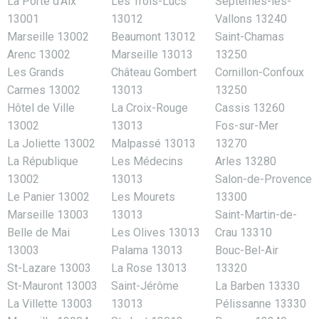
La Porte d’Aix
Les Trois-Lucs
Septèmes-les-
13001
13012
Vallons 13240
Marseille 13002
Beaumont 13012
Saint-Chamas
Arenc 13002
Marseille 13013
13250
Les Grands
Château Gombert
Cornillon-Confoux
Carmes 13002
13013
13250
Hôtel de Ville
La Croix-Rouge
Cassis 13260
13002
13013
Fos-sur-Mer
La Joliette 13002
Malpassé 13013
13270
La République
Les Médecins
Arles 13280
13002
13013
Salon-de-Provence
Le Panier 13002
Les Mourets
13300
Marseille 13003
13013
Saint-Martin-de-
Belle de Mai
Les Olives 13013
Crau 13310
13003
Palama 13013
Bouc-Bel-Air
St-Lazare 13003
La Rose 13013
13320
St-Mauront 13003
Saint-Jérôme
La Barben 13330
La Villette 13003
13013
Pélissanne 13330