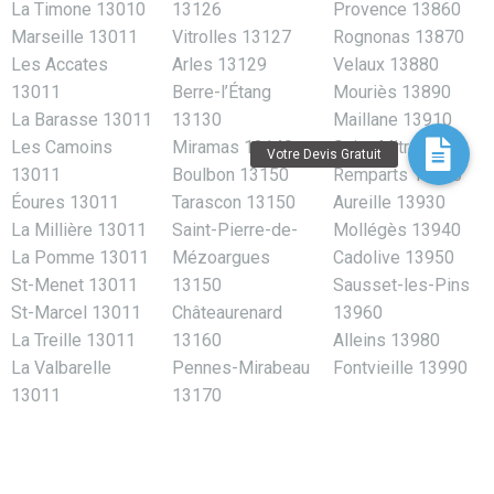
La Timone 13010
13126
Provence 13860
Marseille 13011
Vitrolles 13127
Rognonas 13870
Les Accates
Arles 13129
Velaux 13880
13011
Berre-l’Étang
Mouriès 13890
La Barasse 13011
13130
Maillane 13910
Les Camoins
Miramas 13140
Saint-Mitre-les-
13011
Boulbon 13150
Remparts 13920
Éoures 13011
Tarascon 13150
Aureille 13930
La Millière 13011
Saint-Pierre-de-
Mollégès 13940
La Pomme 13011
Mézoargues
Cadolive 13950
St-Menet 13011
13150
Sausset-les-Pins
St-Marcel 13011
Châteaurenard
13960
La Treille 13011
13160
Alleins 13980
La Valbarelle
Pennes-Mirabeau
Fontvieille 13990
13011
13170