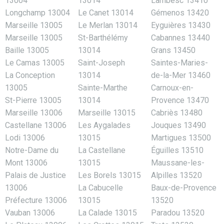
13004
13014
Lambesc 13410
Longchamp 13004
Le Canet 13014
Gémenos 13420
Marseille 13005
Le Merlan 13014
Eyguières 13430
Marseille 13005
St-Barthélémy
Cabannes 13440
Baille 13005
13014
Grans 13450
Le Camas 13005
Saint-Joseph
Saintes-Maries-
La Conception
13014
de-la-Mer 13460
13005
Sainte-Marthe
Carnoux-en-
St-Pierre 13005
13014
Provence 13470
Marseille 13006
Marseille 13015
Cabriès 13480
Castellane 13006
Les Aygalades
Jouques 13490
Lodi 13006
13015
Martigues 13500
Notre-Dame du
La Castellane
Éguilles 13510
Mont 13006
13015
Maussane-les-
Palais de Justice
Les Borels 13015
Alpilles 13520
13006
La Cabucelle
Baux-de-Provence
Préfecture 13006
13015
13520
Vauban 13006
La Calade 13015
Paradou 13520