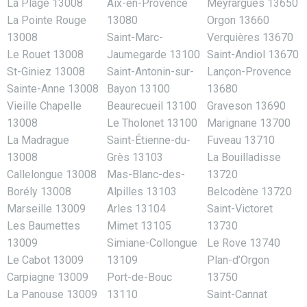
La Plage 13008
Aix-en-Provence
Meyrargues 13650
La Pointe Rouge
13080
Orgon 13660
13008
Saint-Marc-
Verquières 13670
Le Rouet 13008
Jaumegarde 13100
Saint-Andiol 13670
St-Giniez 13008
Saint-Antonin-sur-
Lançon-Provence
Sainte-Anne 13008
Bayon 13100
13680
Vieille Chapelle
Beaurecueil 13100
Graveson 13690
13008
Le Tholonet 13100
Marignane 13700
La Madrague
Saint-Étienne-du-
Fuveau 13710
13008
Grès 13103
La Bouilladisse
Callelongue 13008
Mas-Blanc-des-
13720
Borély 13008
Alpilles 13103
Belcodène 13720
Marseille 13009
Arles 13104
Saint-Victoret
Les Baumettes
Mimet 13105
13730
13009
Simiane-Collongue
Le Rove 13740
Le Cabot 13009
13109
Plan-d’Orgon
Carpiagne 13009
Port-de-Bouc
13750
La Panouse 13009
13110
Saint-Cannat