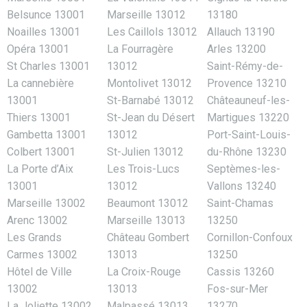
Belsunce 13001
Marseille 13012
13180
Noailles 13001
Les Caillols 13012
Allauch 13190
Opéra 13001
La Fourragère
Arles 13200
St Charles 13001
13012
Saint-Rémy-de-
La cannebière
Montolivet 13012
Provence 13210
13001
St-Barnabé 13012
Châteauneuf-les-
Thiers 13001
St-Jean du Désert
Martigues 13220
Gambetta 13001
13012
Port-Saint-Louis-
Colbert 13001
St-Julien 13012
du-Rhône 13230
La Porte d’Aix
Les Trois-Lucs
Septèmes-les-
13001
13012
Vallons 13240
Marseille 13002
Beaumont 13012
Saint-Chamas
Arenc 13002
Marseille 13013
13250
Les Grands
Château Gombert
Cornillon-Confoux
Carmes 13002
13013
13250
Hôtel de Ville
La Croix-Rouge
Cassis 13260
13002
13013
Fos-sur-Mer
La Joliette 13002
Malpassé 13013
13270