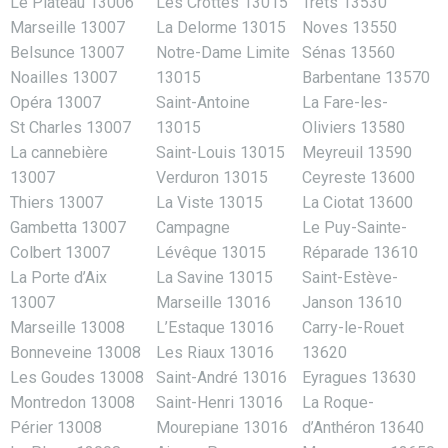
Le Plateau 13006
Les Crottes 13015
Trets 13530
Marseille 13007
La Delorme 13015
Noves 13550
Belsunce 13007
Notre-Dame Limite
Sénas 13560
Noailles 13007
13015
Barbentane 13570
Opéra 13007
Saint-Antoine
La Fare-les-
St Charles 13007
13015
Oliviers 13580
La cannebière
Saint-Louis 13015
Meyreuil 13590
13007
Verduron 13015
Ceyreste 13600
Thiers 13007
La Viste 13015
La Ciotat 13600
Gambetta 13007
Campagne
Le Puy-Sainte-
Colbert 13007
Lévêque 13015
Réparade 13610
La Porte d’Aix
La Savine 13015
Saint-Estève-
13007
Marseille 13016
Janson 13610
Marseille 13008
L’Estaque 13016
Carry-le-Rouet
Bonneveine 13008
Les Riaux 13016
13620
Les Goudes 13008
Saint-André 13016
Eyragues 13630
Montredon 13008
Saint-Henri 13016
La Roque-
Périer 13008
Mourepiane 13016
d’Anthéron 13640