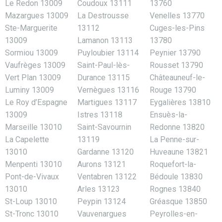
Le Redon 13009
Coudoux 13111
13760
Mazargues 13009
La Destrousse
Venelles 13770
Ste-Marguerite
13112
Cuges-les-Pins
13009
Lamanon 13113
13780
Sormiou 13009
Puyloubier 13114
Peynier 13790
Vaufrèges 13009
Saint-Paul-lès-
Rousset 13790
Vert Plan 13009
Durance 13115
Châteauneuf-le-
Luminy 13009
Vernègues 13116
Rouge 13790
Le Roy d’Espagne
Martigues 13117
Eygalières 13810
13009
Istres 13118
Ensuès-la-
Marseille 13010
Saint-Savournin
Redonne 13820
La Capelette
13119
La Penne-sur-
13010
Gardanne 13120
Huveaune 13821
Menpenti 13010
Aurons 13121
Roquefort-la-
Pont-de-Vivaux
Ventabren 13122
Bédoule 13830
13010
Arles 13123
Rognes 13840
St-Loup 13010
Peypin 13124
Gréasque 13850
St-Tronc 13010
Vauvenargues
Peyrolles-en-