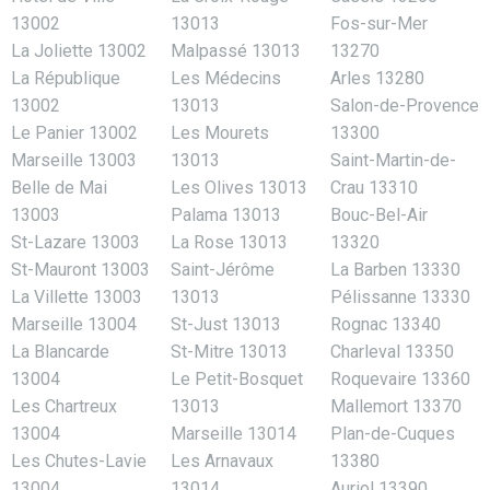
13002
13013
Fos-sur-Mer
La Joliette 13002
Malpassé 13013
13270
La République
Les Médecins
Arles 13280
13002
13013
Salon-de-Provence
Le Panier 13002
Les Mourets
13300
Marseille 13003
13013
Saint-Martin-de-
Belle de Mai
Les Olives 13013
Crau 13310
13003
Palama 13013
Bouc-Bel-Air
St-Lazare 13003
La Rose 13013
13320
St-Mauront 13003
Saint-Jérôme
La Barben 13330
La Villette 13003
13013
Pélissanne 13330
Marseille 13004
St-Just 13013
Rognac 13340
La Blancarde
St-Mitre 13013
Charleval 13350
13004
Le Petit-Bosquet
Roquevaire 13360
Les Chartreux
13013
Mallemort 13370
13004
Marseille 13014
Plan-de-Cuques
Les Chutes-Lavie
Les Arnavaux
13380
13004
13014
Auriol 13390