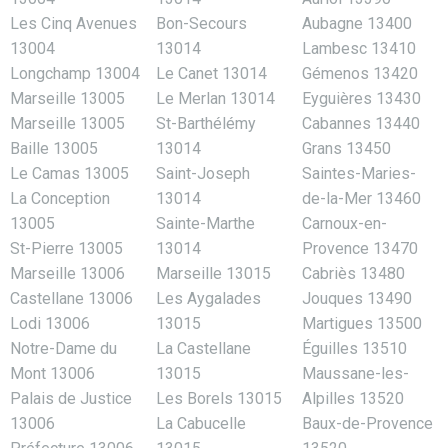
Les Cinq Avenues
Bon-Secours
Aubagne 13400
13004
13014
Lambesc 13410
Longchamp 13004
Le Canet 13014
Gémenos 13420
Marseille 13005
Le Merlan 13014
Eyguières 13430
Marseille 13005
St-Barthélémy
Cabannes 13440
Baille 13005
13014
Grans 13450
Le Camas 13005
Saint-Joseph
Saintes-Maries-
La Conception
13014
de-la-Mer 13460
13005
Sainte-Marthe
Carnoux-en-
St-Pierre 13005
13014
Provence 13470
Marseille 13006
Marseille 13015
Cabriès 13480
Castellane 13006
Les Aygalades
Jouques 13490
Lodi 13006
13015
Martigues 13500
Notre-Dame du
La Castellane
Éguilles 13510
Mont 13006
13015
Maussane-les-
Palais de Justice
Les Borels 13015
Alpilles 13520
13006
La Cabucelle
Baux-de-Provence