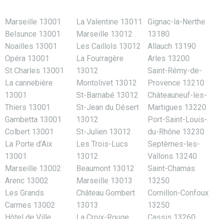
Marseille 13001
La Valentine 13011
Gignac-la-Nerthe
Belsunce 13001
Marseille 13012
13180
Noailles 13001
Les Caillols 13012
Allauch 13190
Opéra 13001
La Fourragère
Arles 13200
St Charles 13001
13012
Saint-Rémy-de-
La cannebière
Montolivet 13012
Provence 13210
13001
St-Barnabé 13012
Châteauneuf-les-
Thiers 13001
St-Jean du Désert
Martigues 13220
Gambetta 13001
13012
Port-Saint-Louis-
Colbert 13001
St-Julien 13012
du-Rhône 13230
La Porte d’Aix
Les Trois-Lucs
Septèmes-les-
13001
13012
Vallons 13240
Marseille 13002
Beaumont 13012
Saint-Chamas
Arenc 13002
Marseille 13013
13250
Les Grands
Château Gombert
Cornillon-Confoux
Carmes 13002
13013
13250
Hôtel de Ville
La Croix-Rouge
Cassis 13260