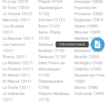
St-Loup 13010
Peypin 13124
Gréasque 13850
St-Tronc 13010
Vauvenargues
Peyrolles-en-
La Timone 13010
13126
Provence 13860
Marseille 13011
Vitrolles 13127
Rognonas 13870
Les Accates
Arles 13129
Velaux 13880
13011
Berre-l’Étang
Mouriès 13890
La Barasse 13011
13130
Maillane 13910
Les Camoins
Miramas 13140
Saint-Mitre-les-
13011
Boulbon 13150
Remparts 13920
Éoures 13011
Tarascon 13150
Aureille 13930
La Millière 13011
Saint-Pierre-de-
Mollégès 13940
La Pomme 13011
Mézoargues
Cadolive 13950
St-Menet 13011
13150
Sausset-les-Pins
St-Marcel 13011
Châteaurenard
13960
La Treille 13011
13160
Alleins 13980
La Valbarelle
Pennes-Mirabeau
Fontvieille 13990
13011
13170