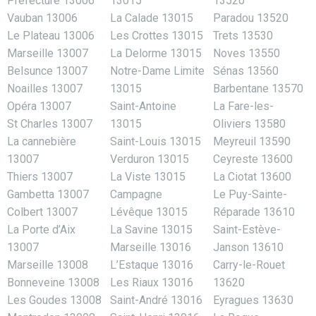
Préfecture 13006
13015
13520
Vauban 13006
La Calade 13015
Paradou 13520
Le Plateau 13006
Les Crottes 13015
Trets 13530
Marseille 13007
La Delorme 13015
Noves 13550
Belsunce 13007
Notre-Dame Limite
Sénas 13560
Noailles 13007
13015
Barbentane 13570
Opéra 13007
Saint-Antoine
La Fare-les-
St Charles 13007
13015
Oliviers 13580
La cannebière
Saint-Louis 13015
Meyreuil 13590
13007
Verduron 13015
Ceyreste 13600
Thiers 13007
La Viste 13015
La Ciotat 13600
Gambetta 13007
Campagne
Le Puy-Sainte-
Colbert 13007
Lévêque 13015
Réparade 13610
La Porte d’Aix
La Savine 13015
Saint-Estève-
13007
Marseille 13016
Janson 13610
Marseille 13008
L’Estaque 13016
Carry-le-Rouet
Bonneveine 13008
Les Riaux 13016
13620
Les Goudes 13008
Saint-André 13016
Eyragues 13630