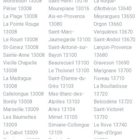
Montredon 13008
Saint-Henri 13016
La Roque-
Périer 13008
Mourepiane 13016
d’Anthéron 13640
La Plage 13008
Aix-en-Provence
Meyrargues 13650
La Pointe Rouge
13080
Orgon 13660
13008
Saint-Marc-
Verquières 13670
Le Rouet 13008
Jaumegarde 13100
Saint-Andiol 13670
St-Giniez 13008
Saint-Antonin-sur-
Lançon-Provence
Sainte-Anne 13008
Bayon 13100
13680
Vieille Chapelle
Beaurecueil 13100
Graveson 13690
13008
Le Tholonet 13100
Marignane 13700
La Madrague
Saint-Étienne-du-
Fuveau 13710
13008
Grès 13103
La Bouilladisse
Callelongue 13008
Mas-Blanc-des-
13720
Borély 13008
Alpilles 13103
Belcodène 13720
Marseille 13009
Arles 13104
Saint-Victoret
Les Baumettes
Mimet 13105
13730
13009
Simiane-Collongue
Le Rove 13740
Le Cabot 13009
13109
Plan-d’Orgon