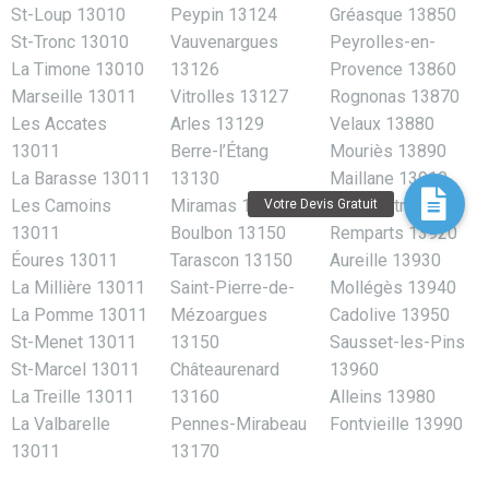
St-Loup 13010
Peypin 13124
Gréasque 13850
St-Tronc 13010
Vauvenargues
Peyrolles-en-
La Timone 13010
13126
Provence 13860
Marseille 13011
Vitrolles 13127
Rognonas 13870
Les Accates
Arles 13129
Velaux 13880
13011
Berre-l’Étang
Mouriès 13890
La Barasse 13011
13130
Maillane 13910
Les Camoins
Miramas 13140
Saint-Mitre-les-
13011
Boulbon 13150
Remparts 13920
Éoures 13011
Tarascon 13150
Aureille 13930
La Millière 13011
Saint-Pierre-de-
Mollégès 13940
La Pomme 13011
Mézoargues
Cadolive 13950
St-Menet 13011
13150
Sausset-les-Pins
St-Marcel 13011
Châteaurenard
13960
La Treille 13011
13160
Alleins 13980
La Valbarelle
Pennes-Mirabeau
Fontvieille 13990
13011
13170