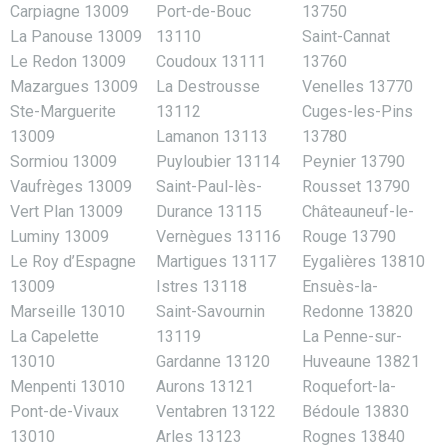
Carpiagne 13009
Port-de-Bouc
13750
La Panouse 13009
13110
Saint-Cannat
Le Redon 13009
Coudoux 13111
13760
Mazargues 13009
La Destrousse
Venelles 13770
Ste-Marguerite
13112
Cuges-les-Pins
13009
Lamanon 13113
13780
Sormiou 13009
Puyloubier 13114
Peynier 13790
Vaufrèges 13009
Saint-Paul-lès-
Rousset 13790
Vert Plan 13009
Durance 13115
Châteauneuf-le-
Luminy 13009
Vernègues 13116
Rouge 13790
Le Roy d’Espagne
Martigues 13117
Eygalières 13810
13009
Istres 13118
Ensuès-la-
Marseille 13010
Saint-Savournin
Redonne 13820
La Capelette
13119
La Penne-sur-
13010
Gardanne 13120
Huveaune 13821
Menpenti 13010
Aurons 13121
Roquefort-la-
Pont-de-Vivaux
Ventabren 13122
Bédoule 13830
13010
Arles 13123
Rognes 13840