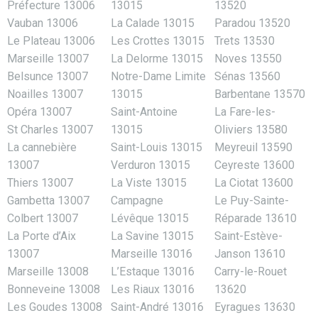
Préfecture 13006
13015
13520
Vauban 13006
La Calade 13015
Paradou 13520
Le Plateau 13006
Les Crottes 13015
Trets 13530
Marseille 13007
La Delorme 13015
Noves 13550
Belsunce 13007
Notre-Dame Limite
Sénas 13560
Noailles 13007
13015
Barbentane 13570
Opéra 13007
Saint-Antoine
La Fare-les-
St Charles 13007
13015
Oliviers 13580
La cannebière
Saint-Louis 13015
Meyreuil 13590
13007
Verduron 13015
Ceyreste 13600
Thiers 13007
La Viste 13015
La Ciotat 13600
Gambetta 13007
Campagne
Le Puy-Sainte-
Colbert 13007
Lévêque 13015
Réparade 13610
La Porte d’Aix
La Savine 13015
Saint-Estève-
13007
Marseille 13016
Janson 13610
Marseille 13008
L’Estaque 13016
Carry-le-Rouet
Bonneveine 13008
Les Riaux 13016
13620
Les Goudes 13008
Saint-André 13016
Eyragues 13630