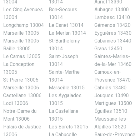
13004
13014
Auriol 13390
Les Cinq Avenues
Bon-Secours
Aubagne 13400
13004
13014
Lambesc 13410
Longchamp 13004
Le Canet 13014
Gémenos 13420
Marseille 13005
Le Merlan 13014
Eyguières 13430
Marseille 13005
St-Barthélémy
Cabannes 13440
Baille 13005
13014
Grans 13450
Le Camas 13005
Saint-Joseph
Saintes-Maries-
La Conception
13014
de-la-Mer 13460
13005
Sainte-Marthe
Carnoux-en-
St-Pierre 13005
13014
Provence 13470
Marseille 13006
Marseille 13015
Cabriès 13480
Castellane 13006
Les Aygalades
Jouques 13490
Lodi 13006
13015
Martigues 13500
Notre-Dame du
La Castellane
Éguilles 13510
Mont 13006
13015
Maussane-les-
Palais de Justice
Les Borels 13015
Alpilles 13520
13006
La Cabucelle
Baux-de-Provence