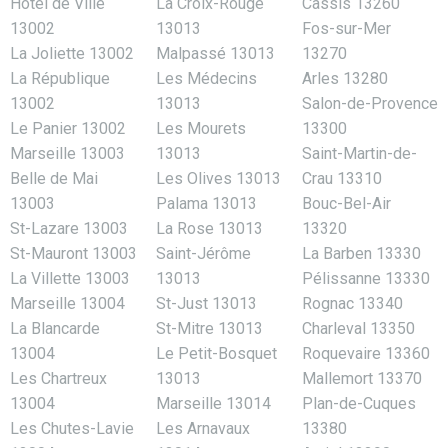
Hôtel de Ville
La Croix-Rouge
Cassis 13260
13002
13013
Fos-sur-Mer
La Joliette 13002
Malpassé 13013
13270
La République
Les Médecins
Arles 13280
13002
13013
Salon-de-Provence
Le Panier 13002
Les Mourets
13300
Marseille 13003
13013
Saint-Martin-de-
Belle de Mai
Les Olives 13013
Crau 13310
13003
Palama 13013
Bouc-Bel-Air
St-Lazare 13003
La Rose 13013
13320
St-Mauront 13003
Saint-Jérôme
La Barben 13330
La Villette 13003
13013
Pélissanne 13330
Marseille 13004
St-Just 13013
Rognac 13340
La Blancarde
St-Mitre 13013
Charleval 13350
13004
Le Petit-Bosquet
Roquevaire 13360
Les Chartreux
13013
Mallemort 13370
13004
Marseille 13014
Plan-de-Cuques
Les Chutes-Lavie
Les Arnavaux
13380