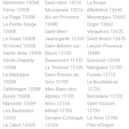
Montredon 13008
Saint-Henri 13016
La Roque-
Périer 13008
Mourepiane 13016
d’Anthéron 13640
La Plage 13008
Aix-en-Provence
Meyrargues 13650
La Pointe Rouge
13080
Orgon 13660
13008
Saint-Marc-
Verquières 13670
Le Rouet 13008
Jaumegarde 13100
Saint-Andiol 13670
St-Giniez 13008
Saint-Antonin-sur-
Lançon-Provence
Sainte-Anne 13008
Bayon 13100
13680
Vieille Chapelle
Beaurecueil 13100
Graveson 13690
13008
Le Tholonet 13100
Marignane 13700
La Madrague
Saint-Étienne-du-
Fuveau 13710
13008
Grès 13103
La Bouilladisse
Callelongue 13008
Mas-Blanc-des-
13720
Borély 13008
Alpilles 13103
Belcodène 13720
Marseille 13009
Arles 13104
Saint-Victoret
Les Baumettes
Mimet 13105
13730
13009
Simiane-Collongue
Le Rove 13740
Le Cabot 13009
13109
Plan-d’Orgon