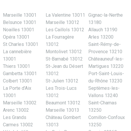
Marseille 13001
La Valentine 13011
Gignac-la-Nerthe
Belsunce 13001
Marseille 13012
13180
Noailles 13001
Les Caillols 13012
Allauch 13190
Opéra 13001
La Fourragère
Arles 13200
St Charles 13001
13012
Saint-Rémy-de-
La cannebière
Montolivet 13012
Provence 13210
13001
St-Barnabé 13012
Châteauneuf-les-
Thiers 13001
St-Jean du Désert
Martigues 13220
Gambetta 13001
13012
Port-Saint-Louis-
Colbert 13001
St-Julien 13012
du-Rhône 13230
La Porte d’Aix
Les Trois-Lucs
Septèmes-les-
13001
13012
Vallons 13240
Marseille 13002
Beaumont 13012
Saint-Chamas
Arenc 13002
Marseille 13013
13250
Les Grands
Château Gombert
Cornillon-Confoux
Carmes 13002
13013
13250