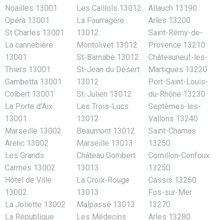
Noailles 13001
Les Caillols 13012
Allauch 13190
Opéra 13001
La Fourragère
Arles 13200
St Charles 13001
13012
Saint-Rémy-de-
La cannebière
Montolivet 13012
Provence 13210
13001
St-Barnabé 13012
Châteauneuf-les-
Thiers 13001
St-Jean du Désert
Martigues 13220
Gambetta 13001
13012
Port-Saint-Louis-
Colbert 13001
St-Julien 13012
du-Rhône 13230
La Porte d’Aix
Les Trois-Lucs
Septèmes-les-
13001
13012
Vallons 13240
Marseille 13002
Beaumont 13012
Saint-Chamas
Arenc 13002
Marseille 13013
13250
Les Grands
Château Gombert
Cornillon-Confoux
Carmes 13002
13013
13250
Hôtel de Ville
La Croix-Rouge
Cassis 13260
13002
13013
Fos-sur-Mer
La Joliette 13002
Malpassé 13013
13270
La République
Les Médecins
Arles 13280