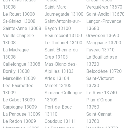
13008
Saint-Marc-
Verquières 13670
Le Rouet 13008
Jaumegarde 13100
Saint-Andiol 13670
St-Giniez 13008
Saint-Antonin-sur-
Lançon-Provence
Sainte-Anne 13008
Bayon 13100
13680
Vieille Chapelle
Beaurecueil 13100
Graveson 13690
13008
Le Tholonet 13100
Marignane 13700
La Madrague
Saint-Étienne-du-
Fuveau 13710
13008
Grès 13103
La Bouilladisse
Callelongue 13008
Mas-Blanc-des-
13720
Borély 13008
Alpilles 13103
Belcodène 13720
Marseille 13009
Arles 13104
Saint-Victoret
Les Baumettes
Mimet 13105
13730
13009
Simiane-Collongue
Le Rove 13740
Le Cabot 13009
13109
Plan-d’Orgon
Carpiagne 13009
Port-de-Bouc
13750
La Panouse 13009
13110
Saint-Cannat
Le Redon 13009
Coudoux 13111
13760