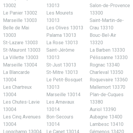
13002
13013
Salon-de-Provence
Le Panier 13002
Les Mourets
13300
Marseille 13003
13013
Saint-Martin-de-
Belle de Mai
Les Olives 13013
Crau 13310
13003
Palama 13013
Bouc-Bel-Air
St-Lazare 13003
La Rose 13013
13320
St-Mauront 13003
Saint-Jérôme
La Barben 13330
La Villette 13003
13013
Pélissanne 13330
Marseille 13004
St-Just 13013
Rognac 13340
La Blancarde
St-Mitre 13013
Charleval 13350
13004
Le Petit-Bosquet
Roquevaire 13360
Les Chartreux
13013
Mallemort 13370
13004
Marseille 13014
Plan-de-Cuques
Les Chutes-Lavie
Les Arnavaux
13380
13004
13014
Auriol 13390
Les Cinq Avenues
Bon-Secours
Aubagne 13400
13004
13014
Lambesc 13410
Longchamp 13004
Le Canet 13014
Gémenos 13420