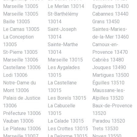
Marseille 13005
Le Merlan 13014
Eyguières 13430
Marseille 13005
St-Barthélémy
Cabannes 13440
Baille 13005
13014
Grans 13450
Le Camas 13005
Saint-Joseph
Saintes-Maries-
La Conception
13014
de-la-Mer 13460
13005
Sainte-Marthe
Carnoux-en-
St-Pierre 13005
13014
Provence 13470
Marseille 13006
Marseille 13015
Cabriès 13480
Castellane 13006
Les Aygalades
Jouques 13490
Lodi 13006
13015
Martigues 13500
Notre-Dame du
La Castellane
Éguilles 13510
Mont 13006
13015
Maussane-les-
Palais de Justice
Les Borels 13015
Alpilles 13520
13006
La Cabucelle
Baux-de-Provence
Préfecture 13006
13015
13520
Vauban 13006
La Calade 13015
Paradou 13520
Le Plateau 13006
Les Crottes 13015
Trets 13530
Marseille 13007
La Delorme 13015
Noves 13550