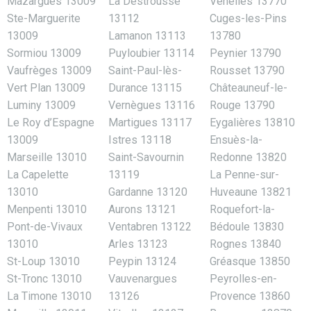
Mazargues 13009
La Destrousse
Venelles 13770
Ste-Marguerite
13112
Cuges-les-Pins
13009
Lamanon 13113
13780
Sormiou 13009
Puyloubier 13114
Peynier 13790
Vaufrèges 13009
Saint-Paul-lès-
Rousset 13790
Vert Plan 13009
Durance 13115
Châteauneuf-le-
Luminy 13009
Vernègues 13116
Rouge 13790
Le Roy d’Espagne
Martigues 13117
Eygalières 13810
13009
Istres 13118
Ensuès-la-
Marseille 13010
Saint-Savournin
Redonne 13820
La Capelette
13119
La Penne-sur-
13010
Gardanne 13120
Huveaune 13821
Menpenti 13010
Aurons 13121
Roquefort-la-
Pont-de-Vivaux
Ventabren 13122
Bédoule 13830
13010
Arles 13123
Rognes 13840
St-Loup 13010
Peypin 13124
Gréasque 13850
St-Tronc 13010
Vauvenargues
Peyrolles-en-
La Timone 13010
13126
Provence 13860