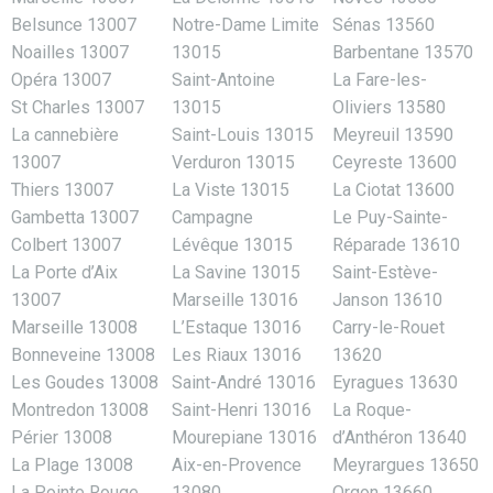
Belsunce 13007
Notre-Dame Limite
Sénas 13560
Noailles 13007
13015
Barbentane 13570
Opéra 13007
Saint-Antoine
La Fare-les-
St Charles 13007
13015
Oliviers 13580
La cannebière
Saint-Louis 13015
Meyreuil 13590
13007
Verduron 13015
Ceyreste 13600
Thiers 13007
La Viste 13015
La Ciotat 13600
Gambetta 13007
Campagne
Le Puy-Sainte-
Colbert 13007
Lévêque 13015
Réparade 13610
La Porte d’Aix
La Savine 13015
Saint-Estève-
13007
Marseille 13016
Janson 13610
Marseille 13008
L’Estaque 13016
Carry-le-Rouet
Bonneveine 13008
Les Riaux 13016
13620
Les Goudes 13008
Saint-André 13016
Eyragues 13630
Montredon 13008
Saint-Henri 13016
La Roque-
Périer 13008
Mourepiane 13016
d’Anthéron 13640
La Plage 13008
Aix-en-Provence
Meyrargues 13650
La Pointe Rouge
13080
Orgon 13660