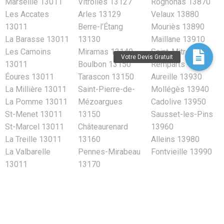
Marseille 13011
Vitrolles 13127
Rognonas 13870
Les Accates
Arles 13129
Velaux 13880
13011
Berre-l’Étang
Mouriès 13890
La Barasse 13011
13130
Maillane 13910
Les Camoins
Miramas 13140
Saint-Mitre-les-
13011
Boulbon 13150
Remparts 13920
Éoures 13011
Tarascon 13150
Aureille 13930
La Millière 13011
Saint-Pierre-de-
Mollégès 13940
La Pomme 13011
Mézoargues
Cadolive 13950
St-Menet 13011
13150
Sausset-les-Pins
St-Marcel 13011
Châteaurenard
13960
La Treille 13011
13160
Alleins 13980
La Valbarelle
Pennes-Mirabeau
Fontvieille 13990
13011
13170